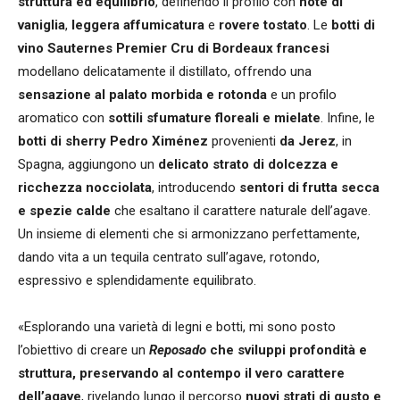
struttura ed equilibrio
, definendo il profilo con
note di
vaniglia
,
leggera affumicatura
e
rovere tostato
. Le
botti di
vino Sauternes Premier Cru di Bordeaux francesi
modellano delicatamente il distillato, offrendo una
sensazione al palato morbida e rotonda
e un profilo
aromatico con
sottili sfumature floreali e mielate
. Infine, le
botti di sherry Pedro Ximénez
provenienti
da Jerez
, in
Spagna, aggiungono un
delicato strato di dolcezza e
ricchezza nocciolata
, introducendo
sentori di frutta secca
e spezie calde
che esaltano il carattere naturale dell’agave.
Un insieme di elementi che si armonizzano perfettamente,
dando vita a un tequila centrato sull’agave, rotondo,
espressivo e splendidamente equilibrato.
«Esplorando una varietà di legni e botti, mi sono posto
l’obiettivo di creare un
Reposado
che sviluppi profondità e
struttura, preservando al contempo il vero carattere
dell’agave
, rivelando lungo il percorso
nuovi strati di gusto e