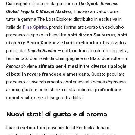
Già insignito di una medaglia d’oro a
The Spirits Business
Global Tequila & Mezcal Masters
, il nuovo arrivato, come
tutta la gamma The Lost Explorer distribuito in esclusiva in
Italia da
Fine Spirits
, prende forma attraverso un esclusivo
processo di riposo in blend tra
botti di vino Sauternes
,
botti
di sherry Pedro Ximénez
e
barili ex-bourbon
. Realizzato a
partire dal
Tequila Blanco
— cotto in tradizionali forni in pietra,
fermentato con lieviti da Champagne e distillato due volte — il
Reposado
viene
affinato per 4 mesi
in
tre diverse tipologie
di botti in rovere francese e americano
. Questo peculiare
processo di invecchiamento conferisce al
Tequila Reposado
aroma, gusto
e consistenza di straordinaria
profondità e
complessità
, senza bisogno di additivi.
Nuovi strati di gusto e di aroma
I
barili ex-bourbon
provenienti dal Kentucky donano