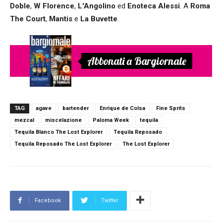
Doble
,
W Florence
,
L'Angolino
ed
Enoteca Alessi
. A
Roma
The Court
,
Mantis
e
La Buvette
.
Abbonati a Bargiornale
TAG
agave
bartender
Enrique de Colsa
Fine Sprits
mezcal
miscelazione
Paloma Week
tequila
Tequila Blanco The Lost Explorer
Tequila Reposado
Tequila Reposado The Lost Explorer
The Lost Explorer
Facebook
Twitter