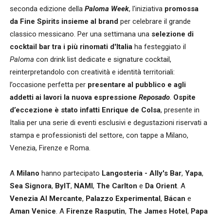
seconda edizione della
Paloma Week
, l'iniziativa
promossa
da Fine Spirits insieme al brand
per celebrare il grande
classico messicano. Per una settimana una
selezione di
cocktail bar tra i più rinomati d'Italia
ha festeggiato il
Paloma
con drink list dedicate e signature cocktail,
reinterpretandolo con creatività e identità territoriali:
l’occasione perfetta per
presentare al pubblico e agli
addetti ai lavori la nuova espressione
Reposado
.
Ospite
d’eccezione è stato infatti Enrique de Colsa
, presente in
Italia per una serie di eventi esclusivi e degustazioni riservati a
stampa e professionisti del settore, con tappe a Milano,
Venezia, Firenze e Roma.
A
Milano
hanno partecipato
Langosteria - Ally's Bar
,
Yapa
,
Sea Signora
,
ByIT
,
NAMI
,
The Carlton
e
Da Orient
. A
Venezia
Al Mercante
,
Palazzo Experimental
,
Bácan
e
Aman Venice
. A
Firenze
Rasputin
,
The James Hotel
,
Papa