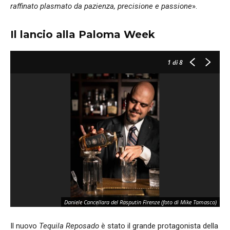
raffinato plasmato da pazienza, precisione e passione
».
Il lancio alla Paloma Week
1
di 8
Daniele Cancellara del Rasputin Firenze (foto di Mike Tamasco)
Il nuovo
Tequila Reposado
è stato il grande protagonista della