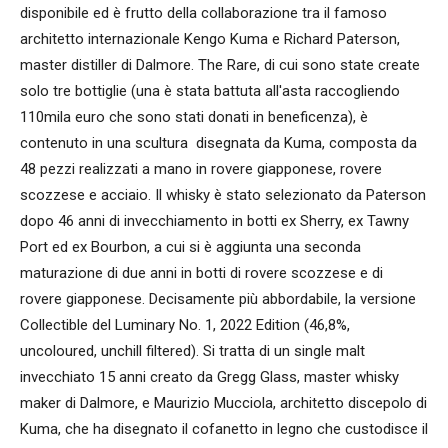
disponibile ed è frutto della collaborazione tra il famoso
architetto internazionale Kengo Kuma e Richard Paterson,
master distiller di Dalmore. The Rare, di cui sono state create
solo tre bottiglie (una è stata battuta all'asta raccogliendo
110mila euro che sono stati donati in beneficenza), è
contenuto in una scultura disegnata da Kuma, composta da
48 pezzi realizzati a mano in rovere giapponese, rovere
scozzese e acciaio. Il whisky è stato selezionato da Paterson
dopo 46 anni di invecchiamento in botti ex Sherry, ex Tawny
Port ed ex Bourbon, a cui si è aggiunta una seconda
maturazione di due anni in botti di rovere scozzese e di
rovere giapponese. Decisamente più abbordabile, la versione
Collectible del Luminary No. 1, 2022 Edition (46,8%,
uncoloured, unchill filtered). Si tratta di un single malt
invecchiato 15 anni creato da Gregg Glass, master whisky
maker di Dalmore, e Maurizio Mucciola, architetto discepolo di
Kuma, che ha disegnato il cofanetto in legno che custodisce il