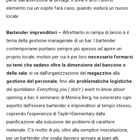
parte dall’attenzione ai dettagli. Il drink è anzi l’ultimo
elemento cui un ospite farà caso, quando visiterà un nuovo
locale.
Bartender imprenditori –
Altrettanto in rampa di lancio è il
tema della gestione manageriale di un bar. I bartender
contemporanei puntano sempre più spesso ad aprire un
proprio locale, motivo per cui è per loro
necessario formarsi
su temi che vadano oltre la dimensione del bancone o
della sala
: si va dall’organizzazione del
magazzino
alla
gestione del personale
, fino alle
problematiche logistiche
del quotidiano.
Everything you ( don't ) want to know about
opening a bar
, il seminario di Monica Berg, ha sviscerato ogni
aspetto dell’essere bartender e imprenditori al tempo stesso,
coprendo l’esperienza di Tayēr+Elementary dalla
pianificazione alla soluzione dei problemi di carattere
materiale. C’è molto di più, oltre alla semplice miscelazione,
per un bartender che voglia davvero arrivare ai piani alti