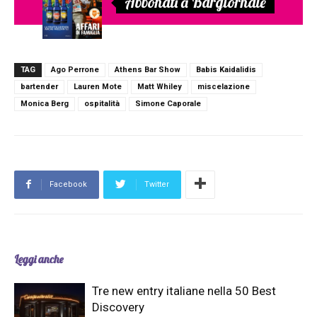
Abbonati a Bargiornale
TAG
Ago Perrone
Athens Bar Show
Babis Kaidalidis
bartender
Lauren Mote
Matt Whiley
miscelazione
Monica Berg
ospitalità
Simone Caporale
Facebook
Twitter
Leggi anche
Tre new entry italiane nella 50 Best
Discovery