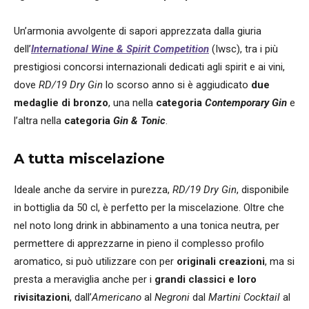
Un’armonia avvolgente di sapori apprezzata dalla giuria
dell’
International Wine & Spirit Competition
(Iwsc), tra i più
prestigiosi concorsi internazionali dedicati agli spirit e ai vini,
dove
RD/19 Dry Gin
lo scorso anno si è aggiudicato
due
medaglie di bronzo
, una nella
categoria
Contemporary Gin
e
l’altra nella
categoria
Gin & Tonic
.
A tutta miscelazione
Ideale anche da servire in purezza,
RD/19 Dry Gin
, disponibile
in bottiglia da 50 cl, è perfetto per la miscelazione. Oltre che
nel noto long drink in abbinamento a una tonica neutra, per
permettere di apprezzarne in pieno il complesso profilo
aromatico, si può utilizzare con per
originali creazioni
, ma si
presta a meraviglia anche per i
grandi classici e loro
rivisitazioni
, dall’
Americano
al
Negroni
dal
Martini Cocktail
al