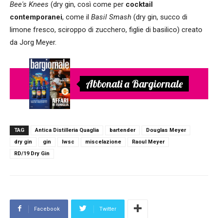
Bee's Knees
(dry gin, così come per
cocktail
contemporanei
, come il
Basil Smash
(dry gin, succo di
limone fresco, sciroppo di zucchero, figlie di basilico) creato
da Jorg Meyer.
Abbonati a Bargiornale
TAG
Antica Distilleria Quaglia
bartender
Douglas Meyer
dry gin
gin
Iwsc
miscelazione
Raoul Meyer
RD/19 Dry Gin
Facebook
Twitter