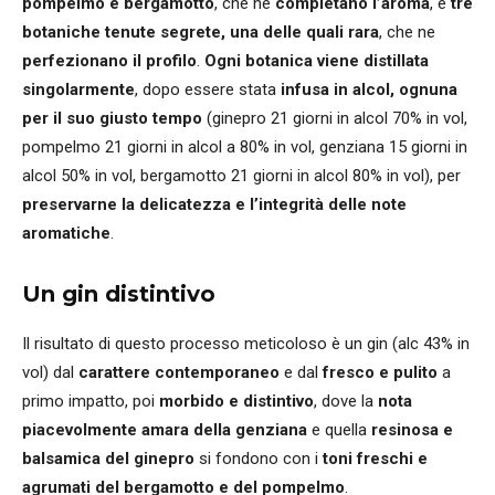
pompelmo e bergamotto
, che ne
completano l’aroma
, e
tre
botaniche tenute segrete, una delle quali rara
, che ne
perfezionano il profilo
.
Ogni botanica viene distillata
singolarmente
, dopo essere stata
infusa in alcol, ognuna
per il suo giusto tempo
(ginepro 21 giorni in alcol 70% in vol,
pompelmo 21 giorni in alcol a 80% in vol, genziana 15 giorni in
alcol 50% in vol, bergamotto 21 giorni in alcol 80% in vol), per
preservarne la delicatezza e l’integrità delle note
aromatiche
.
Un gin distintivo
Il risultato di questo processo meticoloso è un gin (alc 43% in
vol) dal
carattere contemporaneo
e dal
fresco e pulito
a
primo impatto, poi
morbido e distintivo
, dove la
nota
piacevolmente amara della genziana
e quella
resinosa e
balsamica del ginepro
si fondono con i
toni freschi e
agrumati del bergamotto e del pompelmo
.