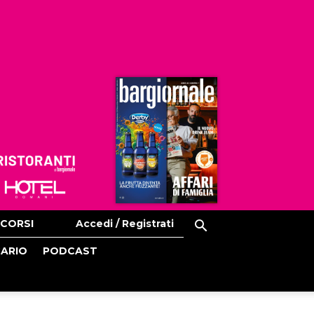
Ristoranti
Hoteldomani
CORSI
Accedi / Registrati
CARIO
PODCAST