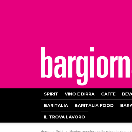
bargiornale
SPIRIT
VINO E BIRRA
CAFFÈ
BEV
BARITALIA
BARITALIA FOOD
BAR
IL TROVA LAVORO
Home
Spirit
Nonino accelera sulla miscelazione. (A