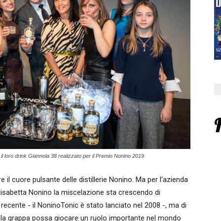
l loro drink Giannola 38 realizzato per il Premio Nonino 2019
 il cuore pulsante delle distillerie Nonino. Ma per l'azienda
 Elisabetta Nonino la miscelazione sta crescendo di
ecente - il NoninoTonic è stato lanciato nel 2008 -, ma di
la grappa possa giocare un ruolo importante nel mondo