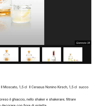
Giannola 38
Il Moscato, 1,5 cl Il Cerasus Nonino Kirsch, 1,5 cl succo
mpreso il ghiaccio, nello shaker e shakerare; filtrare
e decorare con fiore di violetta.