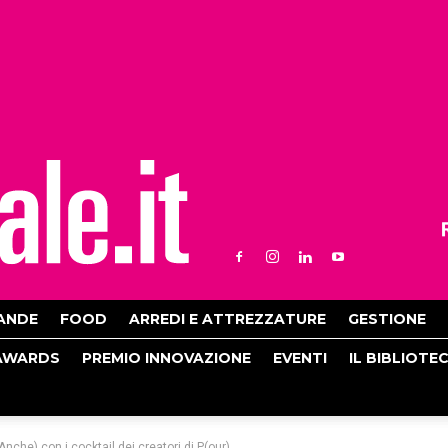
ANDE
FOOD
ARREDI E ATTREZZATURE
GESTIONE
AWARDS
PREMIO INNOVAZIONE
EVENTI
IL BIBLIOTE
nche) con i cocktail dei creatori di P(our)