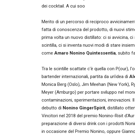
dei cocktail. A cui soo
Merito di un percorso di reciproco avvicinament
fatta di conoscenza del prodotto, di nuovi stimo
prima volta un nuovo distillato: ci si avvicina, c
scintilla, ci si inventa nuovi modi di stare ins
come
Amaro Nonino Quintessentia
, subito f
Tra le scintille scattate c'è quella con P(our), 
bartender internazionali, partita da un'idea di
Al
Monica Berg (Oslo), Jim Meehan (New York), R
Meyer (Amburgo) per portare sviluppo nel mon
contaminazioni, sperimentazioni, innovazioni. Il 
debutto di
Nonino GingerSpirit
, distillato ot
Vincitori nel 2018 del premio Nonino-Risit d'Aur- 
preparazione di diversi drink con i prodotti 
in occasione del Premio Nonino, oppure Giannol