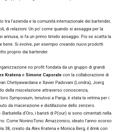
o tra l'azienda e la comunità internazionale dei bartender,
li, di relazioni. Un po' come quando si assaggia per la
i si annusa, si fa un primo timido assaggio. Poi se scatta la
ieme bene. Si evolve, per esempio creando nuovi prodotti
atto proprio dai bartender.
l'organizzazione no profit fondata da un gruppo di grandi
ex Kratena
e
Simone Caporale
con la collaborazione di
yan Chetiyawardana e Xavier Padovani (Londra), Joerg
do della miscelazione attraverso conoscenza,
loro Symposium, tenutosi a Parigi, è stata la vetrina per i
tenuto da macerazione e distillazione dello zenzero.
Barbatella d'Oro, i baristi di P(our) si sono cimentati nella
Nonino. Come NoninoTonic Amazzonico, ideato l'anno scorso
a 38, creato da Alex Kratena e Monica Berg, il drink con