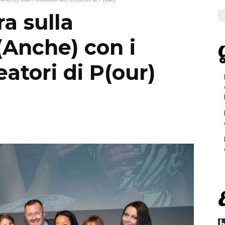
a sulla
(Anche) con i
G
eatori di P(our)