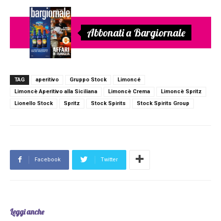
Abbonati a Bargiornale
TAG
aperitivo
Gruppo Stock
Limoncé
Limoncè Aperitivo alla Siciliana
Limoncè Crema
Limoncè Spritz
Lionello Stock
Spritz
Stock Spirits
Stock Spirits Group
Facebook
Twitter
Leggi anche