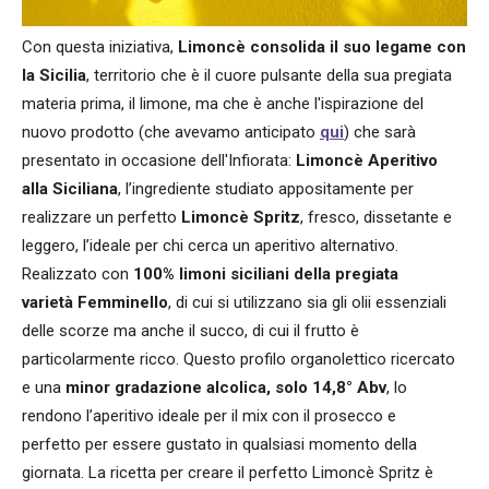
Con questa iniziativa,
Limoncè consolida il suo legame con
la Sicilia
, territorio che è il cuore pulsante della sua pregiata
materia prima, il limone, ma che è anche l'ispirazione del
nuovo prodotto (che avevamo anticipato
qui
) che sarà
presentato in occasione dell'Infiorata:
Limoncè Aperitivo
alla Siciliana
, l’ingrediente studiato appositamente per
realizzare un perfetto
Limoncè Spritz
, fresco, dissetante e
leggero, l’ideale per chi cerca un aperitivo alternativo.
Realizzato con
100% limoni siciliani della pregiata
varietà
Femminello
, di cui si utilizzano sia gli olii essenziali
delle scorze ma anche il succo,
di cui il frutto è
particolarmente ricco. Questo profilo organolettico ricercato
e una
minor gradazione alcolica, solo 14,8° Abv
, lo
rendono l’aperitivo ideale per il mix con il prosecco e
perfetto per essere gustato in qualsiasi momento della
giornata. La ricetta per creare il perfetto Limoncè Spritz è