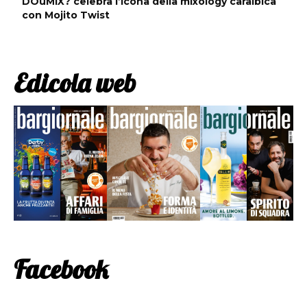
DOuMIX? celebra l’icona della mixology caraibica
con Mojito Twist
Edicola web
Facebook