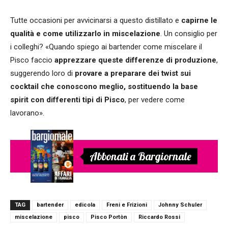
Tutte occasioni per avvicinarsi a questo distillato e
capirne le
qualità e come utilizzarlo in miscelazione
. Un consiglio per
i colleghi? «Quando spiego ai bartender come miscelare il
Pisco faccio
apprezzare queste differenze di produzione
,
suggerendo loro di
provare a preparare dei twist sui
cocktail che conoscono meglio, sostituendo la base
spirit con differenti tipi di Pisco
, per vedere come
lavorano».
Abbonati a Bargiornale
TAG
bartender
edicola
Freni e Frizioni
Johnny Schuler
miscelazione
pisco
Pisco Portòn
Riccardo Rossi