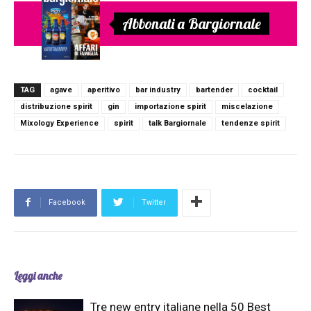
Abbonati a Bargiornale
TAG
agave
aperitivo
bar industry
bartender
cocktail
distribuzione spirit
gin
importazione spirit
miscelazione
Mixology Experience
spirit
talk Bargiornale
tendenze spirit
Facebook
Twitter
Leggi anche
Tre new entry italiane nella 50 Best