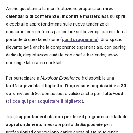
Anche quest’anno la manifestazione proporrà un
ricco
calendario di conferenze, incontri e masterclass
su spirit
e cocktail e approfondimenti sulle nuove tendenze di
consumo, con un focus particolare sul beverage pairing, tema
portante di questa edizione (
qui il programma
). Uno spazio
rilevante avrà anche la componente esperienziale, con pairing
dedicati, degustazioni guidate con chef e bartender, show
cooking e laboratori cocktail.
Per partecipare a
Mixology Experience
è disponibile una
tariffa agevolata
: il
biglietto d'ingresso è acquistabile a 30
euro
invece di 80, con accesso valido anche per
TuttoFood
(
clicca qui per acquistare il biglietto
).
Tra gli
appuntamenti da non perdere
il programma di
talk di
approfondimento
messo a punto da
Bargiornale
per i
professionisti che vogliono capire come si sta muovendo