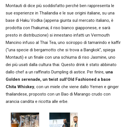
Montauti di dice più soddisfatto perché ben rappresenta le
sue esperienze in Thailandia e le sue origini italiane, su una
base di Haku Vodka (appena giunta sul mercato italiano, è
prodotta con l’hakumai, il riso bianco giapponese, e sarà
presto in distribuzione) si innestano infatti un Vermouth
Mancino infuso al Thai Tea, uno sciroppo di tamarindo e kaffir
(“una specie di bergamotto che si trova a Bangkok”, spiega
Montauti) e un finale con una schiuma di riso Jasmine, uno
dei più usati dalla cultura thai. Questo drink è stato abbinato
dallo chef a un raffinato Dumpling di astice. Per finire,
una
Golden serenade, un twist sull’Old Fashioned a base
Chita Whiskey
, con un miele che viene dallo Yemen e ginger
thailandese, proposto con un Bao di Marango crudo con
arancia candita e ricotta alle erbe.