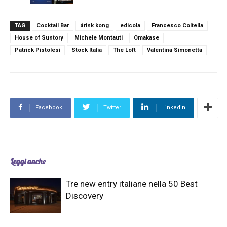
TAG
Cocktail Bar
drink kong
edicola
Francesco Coltella
House of Suntory
Michele Montauti
Omakase
Patrick Pistolesi
Stock Italia
The Loft
Valentina Simonetta
Facebook
Twitter
Linkedin
Leggi anche
Tre new entry italiane nella 50 Best
Discovery