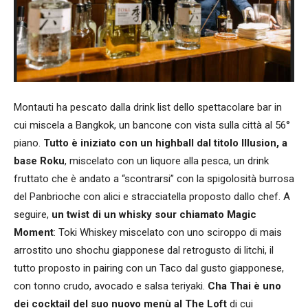
Montauti ha pescato dalla drink list dello spettacolare bar in
cui miscela a Bangkok, un bancone con vista sulla città al 56°
piano.
Tutto è iniziato con un highball dal titolo Illusion, a
base Roku
, miscelato con un liquore alla pesca, un drink
fruttato che è andato a “scontrarsi” con la spigolosità burrosa
del Panbrioche con alici e stracciatella proposto dallo chef. A
seguire,
un twist di un whisky sour chiamato Magic
Moment
: Toki Whiskey miscelato con uno sciroppo di mais
arrostito uno shochu giapponese dal retrogusto di litchi, il
tutto proposto in pairing con un Taco dal gusto giapponese,
con tonno crudo, avocado e salsa teriyaki.
Cha Thai è uno
dei cocktail del suo nuovo menù al The Loft
di cui