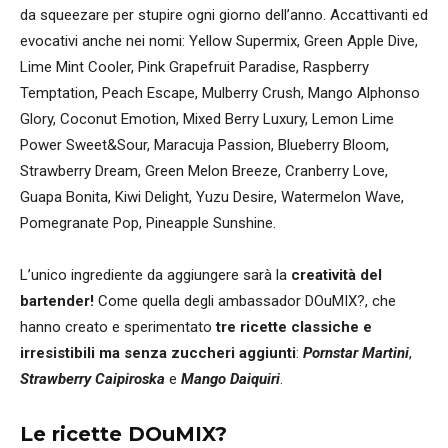
da squeezare per stupire ogni giorno dell’anno. Accattivanti ed
evocativi anche nei nomi: Yellow Supermix, Green Apple Dive,
Lime Mint Cooler, Pink Grapefruit Paradise, Raspberry
Temptation, Peach Escape, Mulberry Crush, Mango Alphonso
Glory, Coconut Emotion, Mixed Berry Luxury, Lemon Lime
Power Sweet&Sour, Maracuja Passion, Blueberry Bloom,
Strawberry Dream, Green Melon Breeze, Cranberry Love,
Guapa Bonita, Kiwi Delight, Yuzu Desire, Watermelon Wave,
Pomegranate Pop, Pineapple Sunshine.
L’unico ingrediente da aggiungere sarà la
creatività del
bartender!
Come quella degli ambassador DOuMIX?, che
hanno creato e sperimentato
tre ricette classiche e
irresistibili ma senza zuccheri aggiunti
:
Pornstar Martini
,
Strawberry Caipiroska
e
Mango Daiquiri
.
Le ricette DOuMIX?