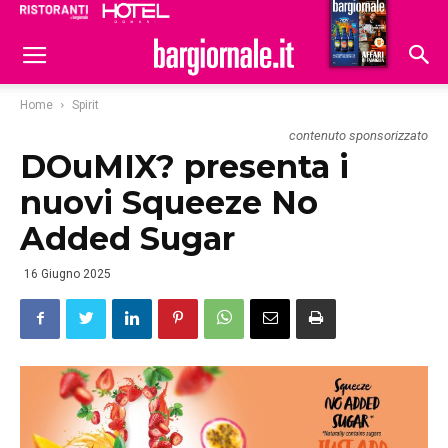
Ristoranti
Hoteldomani
Home
Spirit
contenuto sponsorizzato
DOuMIX? presenta i
nuovi Squeeze No
Added Sugar
16 Giugno 2025