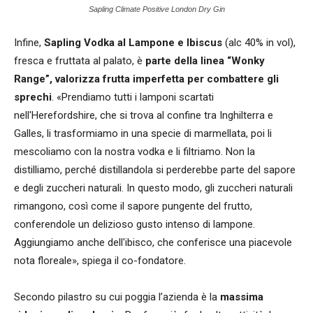
Sapling Climate Positive London Dry Gin
Infine,
Sapling Vodka al Lampone e Ibiscus
(alc 40% in vol),
fresca e fruttata al palato, è
parte della linea “Wonky
Range”, valorizza frutta imperfetta per combattere gli
sprechi
. «Prendiamo tutti i lamponi scartati
nell'Herefordshire, che si trova al confine tra Inghilterra e
Galles, li trasformiamo in una specie di marmellata, poi li
mescoliamo con la nostra vodka e li filtriamo. Non la
distilliamo, perché distillandola si perderebbe parte del sapore
e degli zuccheri naturali. In questo modo, gli zuccheri naturali
rimangono, così come il sapore pungente del frutto,
conferendole un delizioso gusto intenso di lampone.
Aggiungiamo anche dell'ibisco, che conferisce una piacevole
nota floreale», spiega il co-fondatore.
Secondo pilastro su cui poggia l’azienda è la
massima