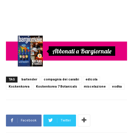
Abbonati a Bargiornale
TAG
bartender
compagnia dei caraibi
edicola
Koskenkorva
Koskenkorva 7 Botanicals
miscelazione
vodka
Facebook
Twitter