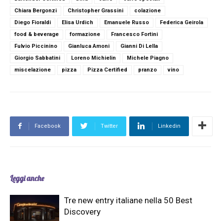
Chiara Bergonzi
Christopher Grassini
colazione
Diego Fioraldi
Elisa Urdich
Emanuele Russo
Federica Geirola
food & beverage
formazione
Francesco Fortini
Fulvio Piccinino
Gianluca Amoni
Gianni Di Lella
Giorgio Sabbatini
Loreno Michielin
Michele Piagno
miscelazione
pizza
Pizza Certified
pranzo
vino
Facebook
Twitter
Linkedin
Leggi anche
Tre new entry italiane nella 50 Best
Discovery