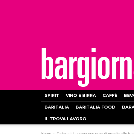
bargiornale
SPIRIT
VINO E BIRRA
CAFFÈ
BEV
BARITALIA
BARITALIA FOOD
BAR
IL TROVA LAVORO
Home
Tartare di fassona con uova di quaglia alle tr