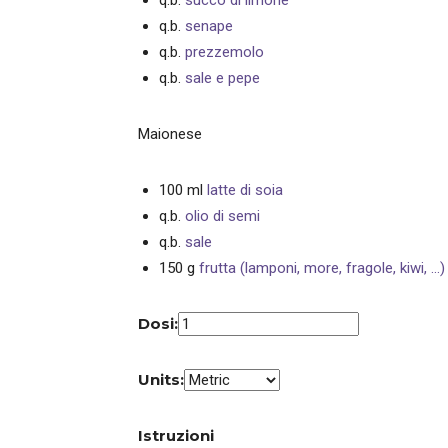
q.b.
succo di limone
q.b.
senape
q.b.
prezzemolo
q.b.
sale e pepe
Maionese
100
ml
latte di soia
q.b.
olio di semi
q.b.
sale
150
g
frutta (lamponi, more, fragole, kiwi, ...)
Dosi:
Units:
Istruzioni