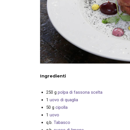
Ingredienti
250
g
polpa di fassona scelta
1
uovo di quaglia
50
g
cipolla
1
uovo
q.b.
Tabasco