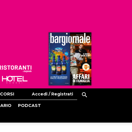
Ristoranti
Hoteldomani
CORSI
Accedi / Registrati
CARIO
PODCAST