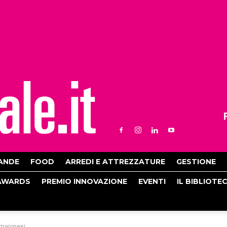
ANDE
FOOD
ARREDI E ATTREZZATURE
GESTIONE
AWARDS
PREMIO INNOVAZIONE
EVENTI
IL BIBLIOTE
e maionesi