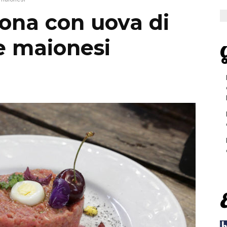
sona con uova di
re maionesi
G