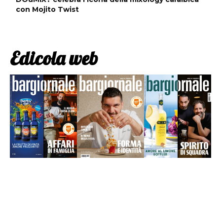
con Mojito Twist
Edicola web