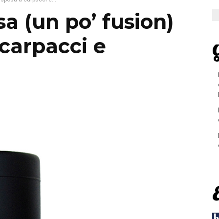
lsa (un po’ fusion)
 carpacci e
G