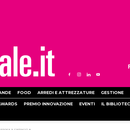
ANDE
FOOD
ARREDI E ATTREZZATURE
GESTIONE
AWARDS
PREMIO INNOVAZIONE
EVENTI
IL BIBLIOTE
i sposa a carpacci e...