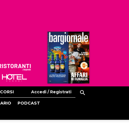
Ristoranti
Hoteldomani
CORSI
Accedi / Registrati
CARIO
PODCAST