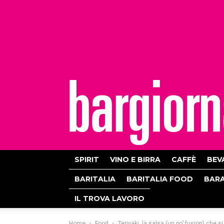
bargiornale
SPIRIT
VINO E BIRRA
CAFFÈ
BEV
BARITALIA
BARITALIA FOOD
BAR
IL TROVA LAVORO
Home
Food
Teriyaki, la salsa (un po’ fusion) che s