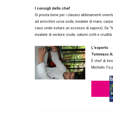
I consigli dello chef
Si presta bene per i classici abbinamenti orienta
ad arricchire uova sode, insalate di mare, carp
caso onde evitare un eccesso di sapore). Se “t
insalate di verdure crude, salumi cotti e crudità 
L’esperto
Tommaso Ar
È chef di Inn
Michelin. Fa