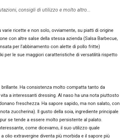
tazioni, consigli di utilizzo e molto altro...
varie ricette e non solo, ovviamente, su piatti di origine
ne con altre salse della stessa azienda (Salsa Barbecue,
sata per l’abbinamento con alette di pollo fritte)
i per le sue maggiori caratteristiche di versatilità rispetto
o brillante. Ha consistenza molto compatta tanto da
ar vita a interessanti dressing. Al naso ha una nota piuttosto
li donano freschezza. Ha sapore sapido, ma non salato, con
ota zuccherina). Il gusto della soia, ingrediente principale
pur se tende a essere molto persistente al palato.
 Interessante, come dicevamo, il suo utilizzo quale
a olio extravergine diventa più morbida e il sapore più