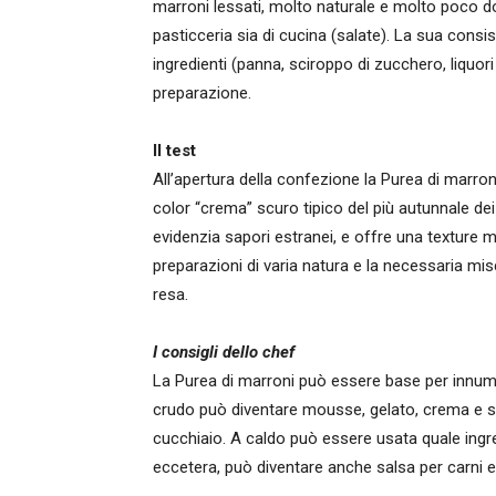
marroni lessati, molto naturale e molto poco dol
pasticceria sia di cucina (salate). La sua consi
ingredienti (panna, sciroppo di zucchero, liquor
preparazione.
Il test
All’apertura della confezione la Purea di marron
color “crema” scuro tipico del più autunnale dei 
evidenzia sapori estranei, e offre una texture mo
preparazioni di varia natura e la necessaria mi
resa.
I consigli dello chef
La Purea di marroni può essere base per innume
crudo può diventare mousse, gelato, crema e sal
cucchiaio. A caldo può essere usata quale ingred
eccetera, può diventare anche salsa per carni 