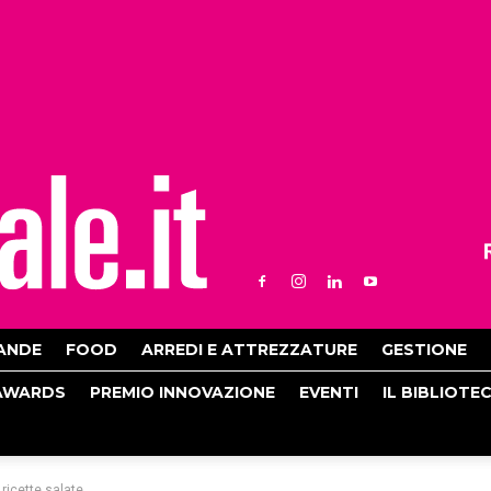
ANDE
FOOD
ARREDI E ATTREZZATURE
GESTIONE
AWARDS
PREMIO INNOVAZIONE
EVENTI
IL BIBLIOTE
 ricette salate