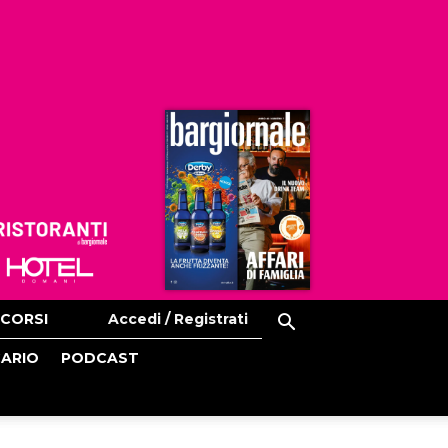
Ristoranti
Hoteldomani
CORSI
Accedi / Registrati
CARIO
PODCAST