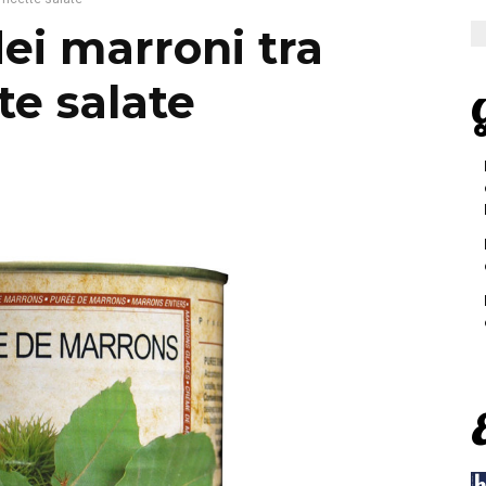
dei marroni tra
te salate
G