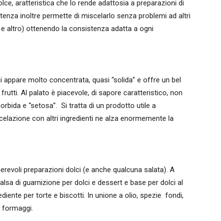
ce, aratteristica che lo rende adattosia a preparazioni di
stenza inoltre permette di miscelarlo senza problemi ad altri
i e altro) ottenendo la consistenza adatta a ogni
i appare molto concentrata, quasi “solida” e offre un bel
frutti. Al palato è piacevole, di sapore caratteristico, non
rbida e “setosa”. Si tratta di un prodotto utile a
scelazione con altri ingredienti ne alza enormemente la
revoli preparazioni dolci (e anche qualcuna salata). A
sa di guarnizione per dolci e dessert e base per dolci al
iente per torte e biscotti. In unione a olio, spezie fondi,
e formaggi.