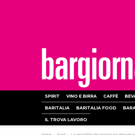
bargiornale
SPIRIT
VINO E BIRRA
CAFFÈ
BEV
BARITALIA
BARITALIA FOOD
BAR
IL TROVA LAVORO
Home
Food
La versatilità dei marroni tra dessert e