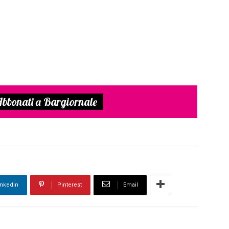
bbonati a Bargiornale
inkedin
Pinterest
Email