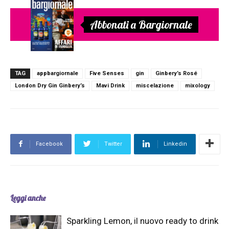
Abbonati a Bargiornale
TAG
appbargiornale
Five Senses
gin
Ginbery’s Rosé
London Dry Gin Ginbery’s
Mavi Drink
miscelazione
mixology
Facebook
Twitter
Linkedin
Leggi anche
Sparkling Lemon, il nuovo ready to drink