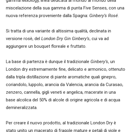
gamma Mixology, linea dedicata al mondo al mondo della
miscelazione della sua gamma di punta Five Senses, con una
nuova referenza proveniente dalla Spagna:
Ginbery’s Rosé
.
Si tratta di una variante di altissima qualità, declinata in
versione rosè, del
London Dry Gin Ginbery’s
, cui va ad
aggiungere un bouquet floreale e fruttato.
La base di partenza è dunque il tradizionale
Ginbery’s
, un
London dry estremamente fine, delicato e armonico, ottenuto
dalla tripla distillazione di piante aromatiche quali ginepro,
coriandolo, luppolo, arancia da Valencia, arancia da Curasao,
zenzero, cannella, gigli veneti e angelica, macerate in una
base alcolica del 50% di alcole di origine agricola e di acqua
demineralizzata.
Per creare il nuovo prodotto, al tradizionale London Dry è
stato unito un macerato di fragole mature e petali di viole e