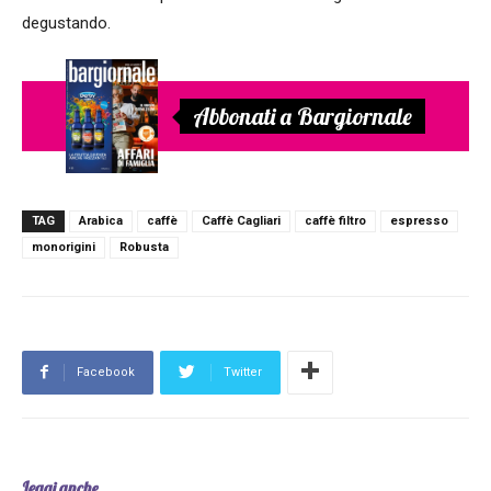
degustando.
Abbonati a Bargiornale
TAG
Arabica
caffè
Caffè Cagliari
caffè filtro
espresso
monorigini
Robusta
Facebook
Twitter
Leggi anche