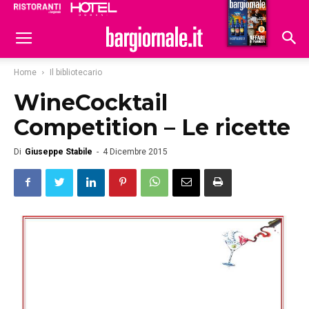
Ristoranti
Hoteldomani
Home
Il bibliotecario
WineCocktail
Competition – Le ricette
Di
Giuseppe Stabile
-
4 Dicembre 2015