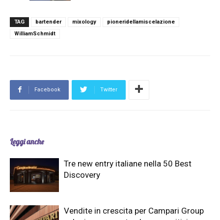
TAG
bartender
mixology
pioneridellamiscelazione
WilliamSchmidt
Facebook
Twitter
Leggi anche
Tre new entry italiane nella 50 Best
Discovery
Vendite in crescita per Campari Group