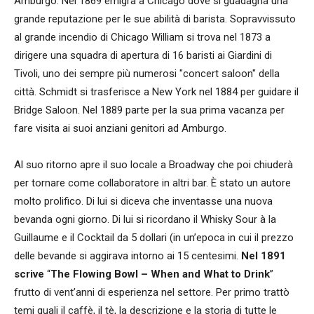
Amburgo. Nel 1869 emigra a Chicago dove si guadagna una
grande reputazione per le sue abilità di barista. Sopravvissuto
al grande incendio di Chicago William si trova nel 1873 a
dirigere una squadra di apertura di 16 baristi ai Giardini di
Tivoli, uno dei sempre più numerosi "concert saloon" della
città. Schmidt si trasferisce a New York nel 1884 per guidare il
Bridge Saloon. Nel 1889 parte per la sua prima vacanza per
fare visita ai suoi anziani genitori ad Amburgo.
Al suo ritorno apre il suo locale a Broadway che poi chiuderà
per tornare come collaboratore in altri bar. È stato un autore
molto prolifico. Di lui si diceva che inventasse una nuova
bevanda ogni giorno. Di lui si ricordano il Whisky Sour à la
Guillaume e il Cocktail da 5 dollari (in un’epoca in cui il prezzo
delle bevande si aggirava intorno ai 15 centesimi.
Nel 1891
scrive
“
The Flowing Bowl – When and What to Drink
”
frutto di vent’anni di esperienza nel settore. Per primo trattò
temi quali il caffè, il tè, la descrizione e la storia di tutte le