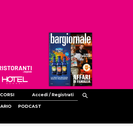
Ristoranti
Hoteldomani
CORSI
Accedi / Registrati
CARIO
PODCAST