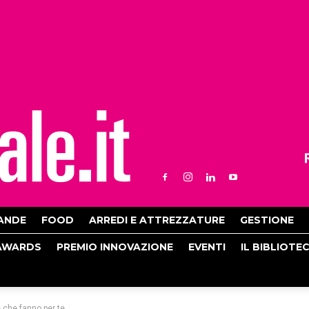
ANDE
FOOD
ARREDI E ATTREZZATURE
GESTIONE
AWARDS
PREMIO INNOVAZIONE
EVENTI
IL BIBLIOTE
e che fanno per te