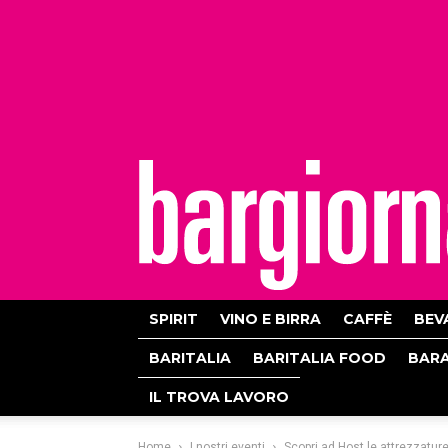
bargiornale
SPIRIT
VINO E BIRRA
CAFFÈ
BEV
BARITALIA
BARITALIA FOOD
BAR
IL TROVA LAVORO
Home
I nostri eventi
Scopri ad Host le attrezzatur