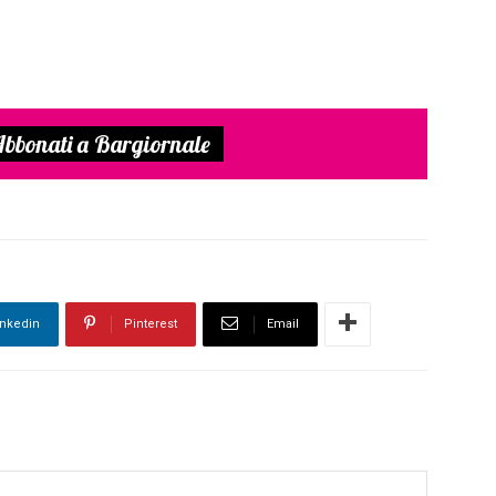
bbonati a Bargiornale
inkedin
Pinterest
Email