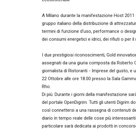
A Milano durante la manifestazione Host 2011 (
gruppo italiano della distribuzione di attrezzatur
termini di funzione d'uso, performance o design 
dei consumi energetici e idrici, dei rifiuti o per i
I due prestigiosi riconoscimenti, Gold innovat
assegnati da una giuria composta da Roberto C
giornalista di Ristoranti - Imprese del gusto, 
22 Ottobre alle ore 18.00 presso la Sala Gamma, 
Rho.
Di più. Durante i giorni della manifestazione s
del portale OpenDigrim. Tutti gli utenti Digrim 
così connettersi a una rassegna di contenuti ded
diario in tempo reale delle cose più interessan
particolare sarà dedicata ai prodotti in concors