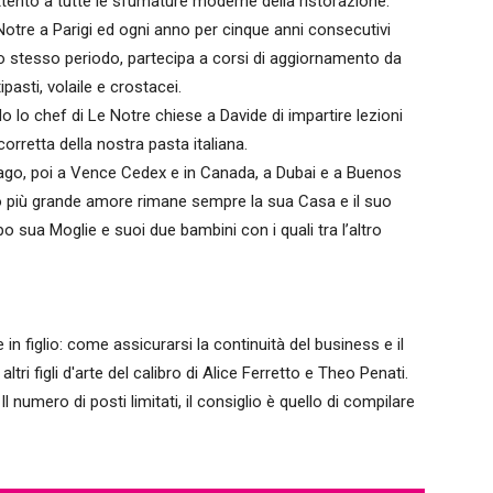
tento a tutte le sfumature moderne della ristorazione.
 Notre a Parigi ed ogni anno per cinque anni consecutivi
llo stesso periodo, partecipa a corsi di aggiornamento da
asti, volaile e crostacei.
 lo chef di Le Notre chiese a Davide di impartire lezioni
corretta della nostra pasta italiana.
obago, poi a Vence Cedex e in Canada, a Dubai e a Buenos
uo più grande amore rimane sempre la sua Casa e il suo
 sua Moglie e suoi due bambini con i quali tra l’altro
e in figlio: come assicurarsi la continuità del business e il
tri figli d'arte del calibro di Alice Ferretto e Theo Penati.
l numero di posti limitati, il consiglio è quello di compilare