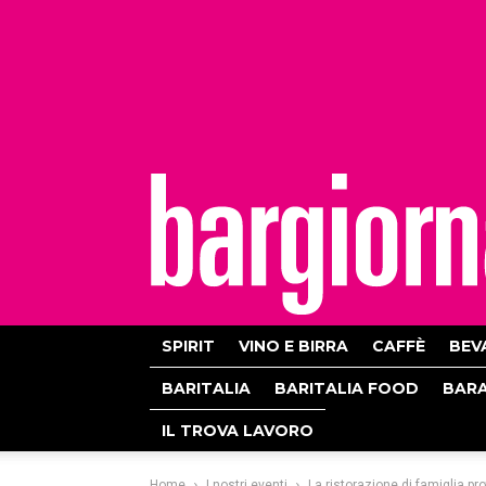
bargiornale
SPIRIT
VINO E BIRRA
CAFFÈ
BEV
BARITALIA
BARITALIA FOOD
BAR
IL TROVA LAVORO
Home
I nostri eventi
La ristorazione di famiglia p