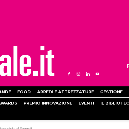
ANDE
FOOD
ARREDI E ATTREZZATURE
GESTIONE
AWARDS
PREMIO INNOVAZIONE
EVENTI
IL BIBLIOTE
rotagonista al Summit