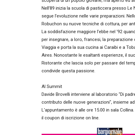
scoperta di un popolo giovane, ma aperto ed at
Nell’89 inizia la scuola di pasticcera presso Le
segue l’evoluzione nelle varie preparazioni. Ne
Robuchon su nuove tecniche di cottura, per antip
La soddisfazione maggiore l’ebbe nel '92 quando
per insegnare, a loro, francesi, la preparazione 
Viaggia e porta la sua cucina ai Caraibi e a T
Aires. Nonostante le esaltanti esperienze, il s
Ristorante che lascia solo per passare del tempo
condivide questa passione.
Al Summit
Davide Brovelli interviene al laboratorio "Di padr
contributo delle nuove generazioni", insieme ad al
L'appuntamento è alle ore 15.00 in sala Collina. I
il coupon di iscrizione on line.