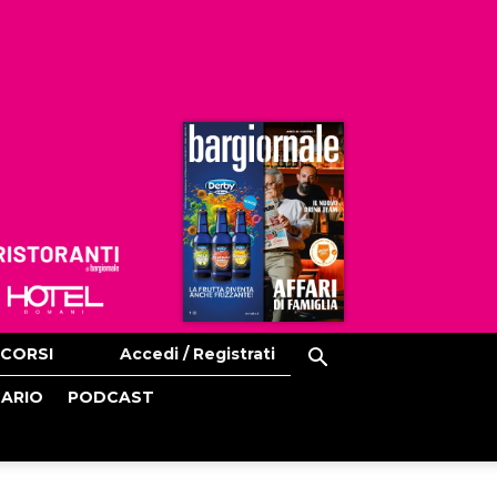
Ristoranti
Hoteldomani
CORSI
Accedi / Registrati
CARIO
PODCAST