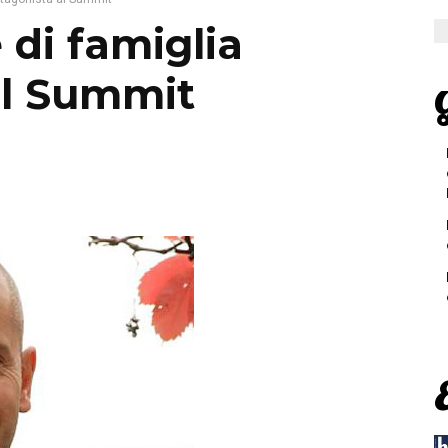
 di famiglia
al Summit
G