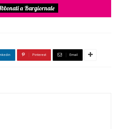
bbonati a Bargiornale
inkedin
Pinterest
Email