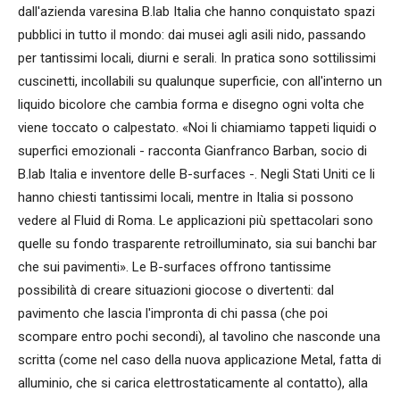
dall'azienda varesina B.lab Italia che hanno conquistato spazi
pubblici in tutto il mondo: dai musei agli asili nido, passando
per tantissimi locali, diurni e serali. In pratica sono sottilissimi
cuscinetti, incollabili su qualunque superficie, con all'interno un
liquido bicolore che cambia forma e disegno ogni volta che
viene toccato o calpestato. «Noi li chiamiamo tappeti liquidi o
superfici emozionali - racconta Gianfranco Barban, socio di
B.lab Italia e inventore delle B-surfaces -. Negli Stati Uniti ce li
hanno chiesti tantissimi locali, mentre in Italia si possono
vedere al Fluid di Roma. Le applicazioni più spettacolari sono
quelle su fondo trasparente retroilluminato, sia sui banchi bar
che sui pavimenti». Le B-surfaces offrono tantissime
possibilità di creare situazioni giocose o divertenti: dal
pavimento che lascia l'impronta di chi passa (che poi
scompare entro pochi secondi), al tavolino che nasconde una
scritta (come nel caso della nuova applicazione Metal, fatta di
alluminio, che si carica elettrostaticamente al contatto), alla