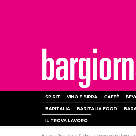
bargiornale
SPIRIT
VINO E BIRRA
CAFFÈ
BEV
BARITALIA
BARITALIA FOOD
BAR
IL TROVA LAVORO
Home
Gestione
Sindrome depressiva del lavorator