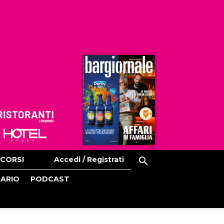
Ristoranti
Hoteldomani
CORSI
Accedi / Registrati
CARIO
PODCAST