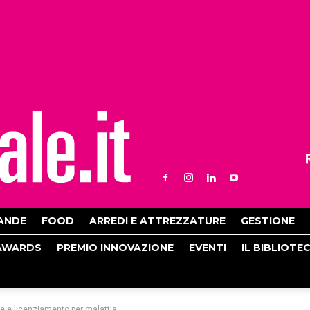
ANDE
FOOD
ARREDI E ATTREZZATURE
GESTIONE
AWARDS
PREMIO INNOVAZIONE
EVENTI
IL BIBLIOTE
e e licenziamento per malattia