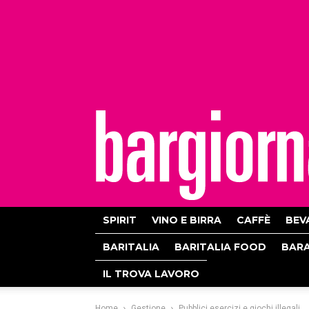
bargiornale
SPIRIT
VINO E BIRRA
CAFFÈ
BEV
BARITALIA
BARITALIA FOOD
BAR
IL TROVA LAVORO
Home
Gestione
Pubblici esercizi e giochi illegali