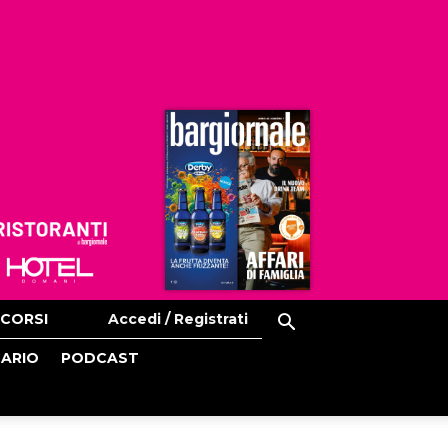
Ristoranti
Hoteldomani
CORSI
Accedi / Registrati
CARIO
PODCAST