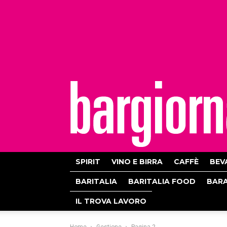
bargiornale
SPIRIT
VINO E BIRRA
CAFFÈ
BEV
BARITALIA
BARITALIA FOOD
BAR
IL TROVA LAVORO