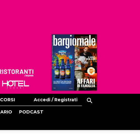
Ristoranti
Hoteldomani
CORSI
Accedi / Registrati
CARIO
PODCAST