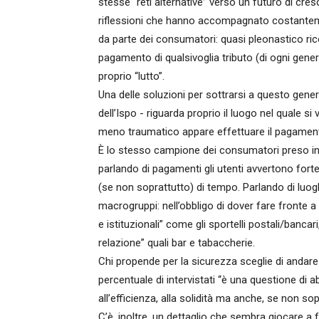
stesse “reti alternative” verso un futuro di cresc
riflessioni che hanno accompagnato costanteme
da parte dei consumatori: quasi pleonastico ric
pagamento di qualsivoglia tributo (di ogni genere
proprio “lutto”.
Una delle soluzioni per sottrarsi a questo gene
dell’Ispo - riguarda proprio il luogo nel quale 
meno traumatico appare effettuare il pagamen
È lo stesso campione dei consumatori preso in 
parlando di pagamenti gli utenti avvertono fort
(se non soprattutto) di tempo. Parlando di luoghi
macrogruppi: nell’obbligo di dover fare fronte a u
e istituzionali” come gli sportelli postali/bancari,
relazione” quali bar e tabaccherie.
Chi propende per la sicurezza sceglie di andare -
percentuale di intervistati “è una questione di ab
all’efficienza, alla solidità ma anche, se non sop
C’è, inoltre, un dettaglio che sembra giocare a f