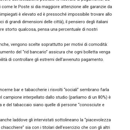
oghi come le Poste si dia maggiore attenzione alle garanzie da
gli impiegati è elevato ed è pressoché impossibile trovare allo
i di grandi dimensioni delle città), il pensiero degli italiani
re storto qualcosa, pensa una percentuale di nostri
banche, vengono scelte soprattutto per motivi di comodità:
rumento del “rid bancario” assicura che ogni bolletta venga
ilità di controllare gli estremi dell’avvenuto pagamento.
rne bar e tabaccherie i risvolti “sociali” sembrano farla
el campione interpellato dallo studio (parliamo di un 80%) è
a e del tabaccaio siano quelle di persone “conosciute e
anche laddove gli intervistati sottolineano la “piacevolezza
hiacchiere” sia con i titolari dell’esercizio che con gli altri