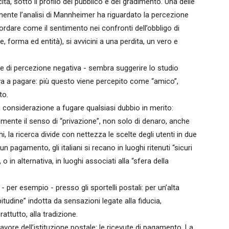
ita, sotto il profilo del pubblico e del gradimento. Una delle
nte l’analisi di Mannheimer ha riguardato la percezione
ordare come il sentimento nei confronti dell’obbligo di
, forma ed entità), si avvicini a una perdita, un vero e
re di percezione negativa - sembra suggerire lo studio
si va a pagare: più questo viene percepito come “amico”,
to.
considerazione a fugare qualsiasi dubbio in merito:
emente il senso di “privazione”, non solo di denaro, anche
, la ricerca divide con nettezza le scelte degli utenti in due
n pagamento, gli italiani si recano in luoghi ritenuti “sicuri
 o in alternativa, in luoghi associati alla “sfera della
 per esempio - presso gli sportelli postali: per un’alta
itudine” indotta da sensazioni legate alla fiducia,
rattutto, alla tradizione.
avore dell’istituzione postale: le ricevute di pagamento. La