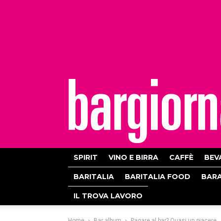
bargiornale
SPIRIT
VINO E BIRRA
CAFFÈ
BEV
BARITALIA
BARITALIA FOOD
BAR
IL TROVA LAVORO
Home
Bar album
Pagare al bar? Quasi un piacere