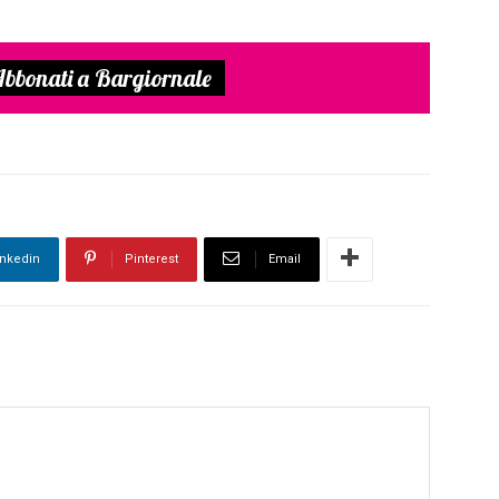
bbonati a Bargiornale
inkedin
Pinterest
Email