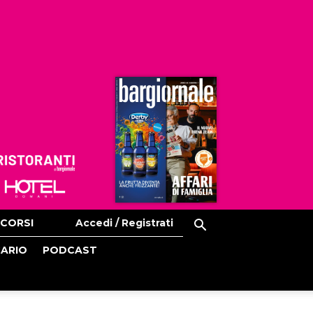
Ristoranti
Hoteldomani
CORSI
Accedi / Registrati
CARIO
PODCAST