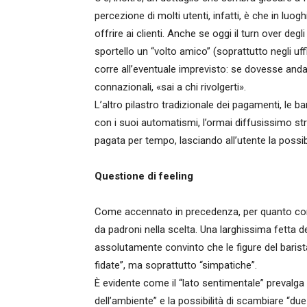
percezione di molti utenti, infatti, è che in lu
offrire ai clienti. Anche se oggi il turn over de
sportello un “volto amico” (soprattutto negli uffic
corre all’eventuale imprevisto: se dovesse anda
connazionali, «sai a chi rivolgerti».
L’altro pilastro tradizionale dei pagamenti, le 
con i suoi automatismi, l’ormai diffusissimo st
pagata per tempo, lasciando all’utente la possib
Questione di feeling
Come accennato in precedenza, per quanto conce
da padroni nella scelta. Una larghissima fetta d
assolutamente convinto che le figure del barist
fidate”, ma soprattutto “simpatiche”.
È evidente come il “lato sentimentale” prevalga 
dell’ambiente” e la possibilità di scambiare “due c