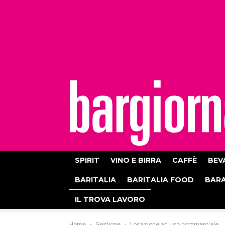
bargiornale
SPIRIT
VINO E BIRRA
CAFFÈ
BEV
BARITALIA
BARITALIA FOOD
BAR
IL TROVA LAVORO
Home
Gestione
Locazione ad uso commerciale