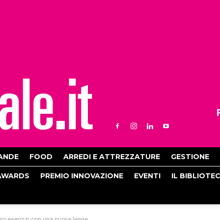
ANDE
FOOD
ARREDI E ATTREZZATURE
GESTIONE
AWARDS
PREMIO INNOVAZIONE
EVENTI
IL BIBLIOTE
lici esercizi con una nuova legge