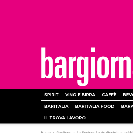
bargiornale
SPIRIT
VINO E BIRRA
CAFFÈ
BEV
BARITALIA
BARITALIA FOOD
BAR
IL TROVA LAVORO
Home
Gestione
La Regione Lazio disciplina i pubb