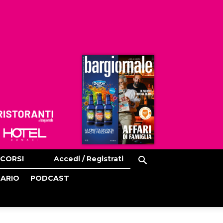
Ristoranti
Hoteldomani
CORSI
Accedi / Registrati
CARIO
PODCAST