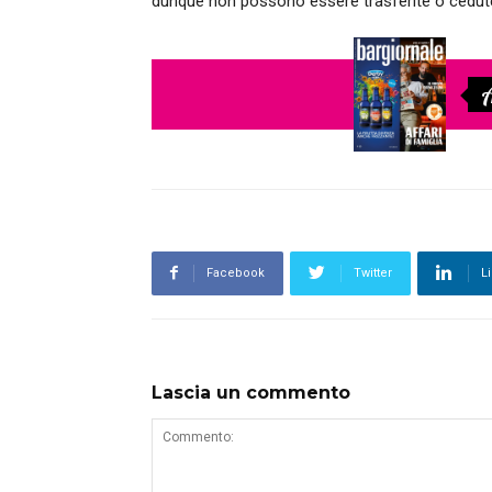
dunque non possono essere trasferite o cedu
A
Facebook
Twitter
L
Lascia un commento