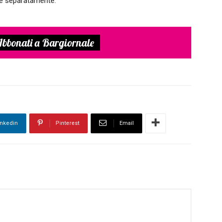
te separatamente.
bbonati a Bargiornale
inkedin
Pinterest
Email