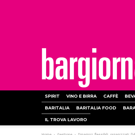
bargiornale
SPIRIT
VINO E BIRRA
CAFFÈ
BEV
BARITALIA
BARITALIA FOOD
BAR
IL TROVA LAVORO
Home
Gestione
Dinamici, flessibili, organizzati: l’i