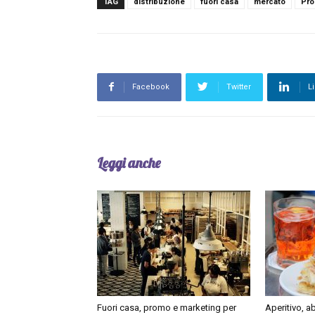
TAG
distribuzione
fuori casa
mercato
Pro
Facebook
Twitter
L
Leggi anche
Fuori casa, promo e marketing per
Aperitivo, 