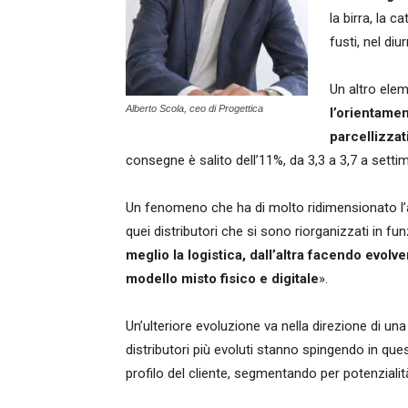
la birra, la c
fusti, nel di
Un altro elem
Alberto Scola, ceo di Progettica
l’orientamen
parcellizzat
consegne è salito dell’11%, da 3,3 a 3,7 a setti
Un fenomeno che ha di molto ridimensionato l’at
quei distributori che si sono riorganizzati in f
meglio la logistica, dall’altra facendo evolv
modello misto fisico e digitale
».
Un’ulteriore evoluzione va nella direzione di un
distributori più evoluti stanno spingendo in quest
profilo del cliente, segmentando per potenzialit