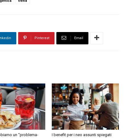
gettica
trend
inkedin
Pinterest
Email
abbiamo un “problema-
I benefit per i neo assunti spiegati