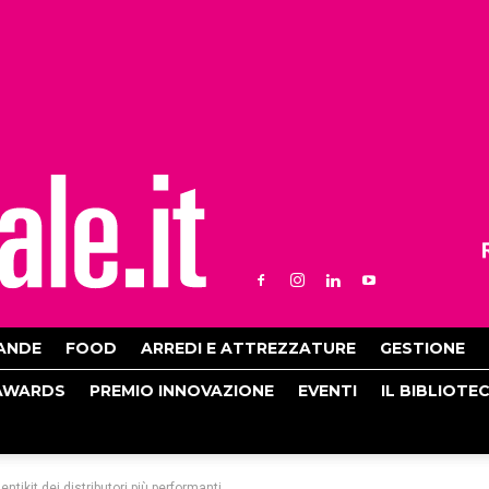
ANDE
FOOD
ARREDI E ATTREZZATURE
GESTIONE
AWARDS
PREMIO INNOVAZIONE
EVENTI
IL BIBLIOTE
dentikit dei distributori più performanti