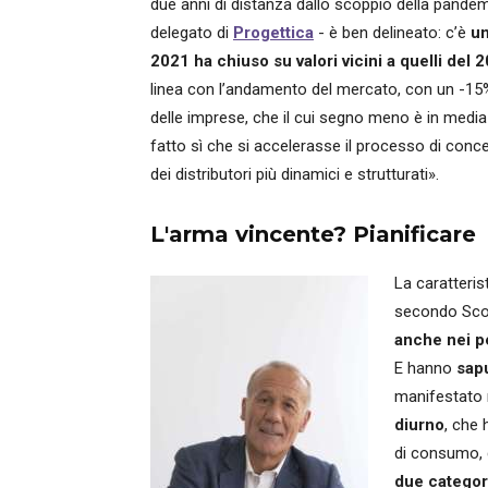
due anni di distanza dallo scoppio della pande
delegato di
Progettica
- è ben delineato: c’è
un
2021 ha chiuso su valori vicini a quelli del 
linea con l’andamento del mercato, con un -15%.
delle imprese, che il cui segno meno è in media
fatto sì che si accelerasse il processo di conc
dei distributori più dinamici e strutturati».
L'arma vincente? Pianificare
La caratteri
secondo Scola
anche nei pe
E hanno
sapu
manifestato 
diurno
, che
di consumo, 
due categor