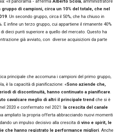
mia: «Il panorama - afferma
Alberto Scola
, amministratore
 gruppo di campioni, circa un 10% del totale, che nel
2019
. Un secondo gruppo, circa il 50%, che ha chiuso in
 E infine un terzo gruppo, cui appartiene il rimanente 40%
 di dieci punti superiore a quello del mercato. Questo ha
entrazione già avviato, con
diverse acquisizioni da parte
stica principale che accomuna i campioni del primo gruppo,
, è la capacità di pianificazione: «
Sono aziende che,
riodi di discontinuità, hanno continuato a pianificare
.
to cavalcare meglio di altri il principale trend
che si è
nel 2020 e confermato nel 2021:
la crescita del canale
 ha ampliato la propria offerta abbracciando nuovi momenti
dando un impulso decisivo alla crescita di
vino e spirit, le
ie che hanno registrato le performance migliori
. Anche