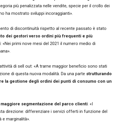
ategoria più penalizzata nelle vendite, specie per il crollo dei
urno ha mostrato sviluppi incoraggianti».
ento di discontinuità rispetto al recente passato è stato
to dei gestori verso ordini più frequenti e più
i
: «Nei primi nove mesi del 2021 il numero medio di
mana».
tività di sell out: «A trarne maggior beneficio sono stati
unzione di questa nuova modalità. Da una parte
strutturando
ere la gestione degli ordini dei punti di consumo con un
a
maggiore segmentazione del parco clienti
: «I
a direzione: differenziare i servizi offerti in funzione del
à e marginalità».