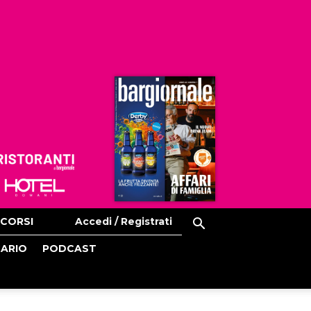
Ristoranti
Hoteldomani
CORSI
Accedi / Registrati
CARIO
PODCAST