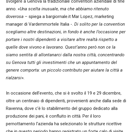
svolgere a Genova la tradizionale convention aziendale di fine
anno. «
Una scelta inusuale, ma che abbiamo ritenuto
doverosa
– spiega a bargiornale.it Mar Lopez, marketing
manager di Vardemmortele Italia -.
Di solito per la convention
scegliamo altre destinazioni, in fondo è anche l’occasione per
portare i nostri dipendenti a visitare altre realtà rispetto a
quelle dove vivono e lavorano. Quest’anno però non ce la
siamo sentita di allontanarci dalla nostra città, concentrando
su Genova tutti gli investimenti che un appuntamento del
genere comporta: un piccolo contributo per aiutare la città a
rialzarsi
».
In occasione dell’evento, che si è svolto il 19 e 29 dicembre,
oltre un centinaio di dipendenti, provenienti anche dalla sede di
Ravenna, dove c’è lo stabilimento del gruppo dedicato alla
produzione dei pani, è confluito in città. Per il loro
pernottamento l’azienda ha selezionato le strutture ricettive
che in questo periodo hanno registrato un forte calo di visite