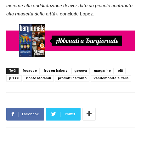
insieme alla soddisfazione di aver dato un piccolo contributo
alla rinascita della città
», conclude Lopez.
Abbonati a Bargiornale
TAG
focacce
frozen bakery
genova
margarine
olii
pizze
Ponte Morandi
prodotti da forno
Vandemoortele Italia
Facebook
Twitter