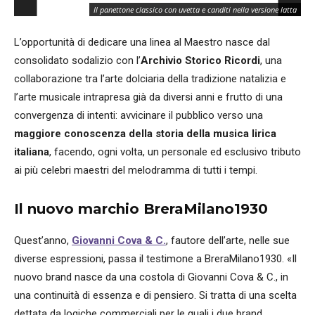
Il panettone classico con uvetta e canditi nella versione latta
L’opportunità di dedicare una linea al Maestro nasce dal
consolidato sodalizio con l’
Archivio Storico Ricordi
, una
collaborazione tra l’arte dolciaria della tradizione natalizia e
l’arte musicale intrapresa già da diversi anni e frutto di una
convergenza di intenti: avvicinare il pubblico verso una
maggiore conoscenza della storia della musica lirica
italiana
, facendo, ogni volta, un personale ed esclusivo tributo
ai più celebri maestri del melodramma di tutti i tempi.
Il nuovo marchio
BreraMilano1930
Quest’anno,
Giovanni Cova & C.
, fautore dell’arte, nelle sue
diverse espressioni, passa il testimone a BreraMilano1930. «Il
nuovo brand nasce da una costola di Giovanni Cova & C., in
una continuità di essenza e di pensiero. Si tratta di una scelta
dettata da logiche commerciali per le quali i due brand