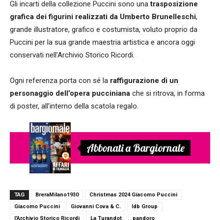
Gli incarti della collezione Puccini sono una
trasposizione
grafica dei figurini realizzati da Umberto Brunelleschi
,
grande illustratore, grafico e costumista, voluto proprio da
Puccini per la sua grande maestria artistica e ancora oggi
conservati nell’Archivio Storico Ricordi.
Ogni referenza porta con sé la
raffigurazione di un
personaggio dell’opera pucciniana
che si ritrova, in forma
di poster, all’interno della scatola regalo.
Abbonati a Bargiornale
TAG
BreraMilano1930
Christmas 2024 Giacomo Puccini
Giacomo Puccini
Giovanni Cova & C.
Idb Group
l’Archivio Storico Ricordi
La Turandot
pandoro