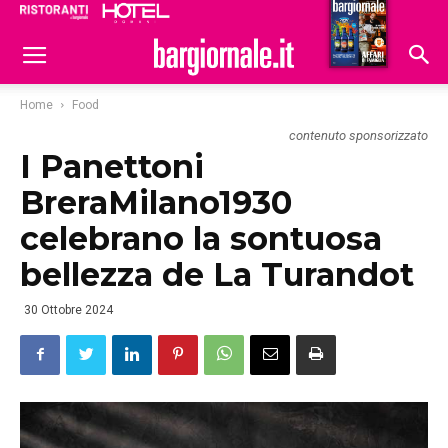
Ristoranti
Hoteldomani
Home
Food
contenuto sponsorizzato
I Panettoni
BreraMilano1930
celebrano la sontuosa
bellezza de La Turandot
30 Ottobre 2024