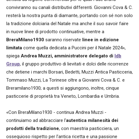
convivranno su canali distributivi differenti. Giovanni Cova & C.
resterà la nostra punta di diamante, portando con sé non solo
la tradizione dolciaria del Natale ma anche il suo savoir faire
in nuove linee di prodotto continuative, mentre a
BreraMilano1930
saranno riservate
linee in edizione
limitata
come quella dedicata a Puccini per il Natale 2024»,
spiega
Andrea Muzzi, amministratore delegato di
Idb
Group
, il gruppo produttivo di lievitati e dolci delle ricorrenze
che detiene i marchi Borsari, Bedetti, Muzzi Antica Pasticceria,
Tommaso Muzzi, La Torinese oltre a Giovanni Cova & C. e
Breramilano1930; a questi si aggiungono, inoltre, cinque
pasticcerie di proprietà tra Veneto, Lombardia e Umbria.
«Con BreraMilano1930 - continua Andrea Muzzi -
continuiamo ad abbracciare l'
autentica milanesità dei
prodotti della tradizione
, con maestria pasticciera, un
ossequioso rispetto per l’antica ricetta e una passione