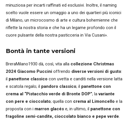
minuziosa per incarti raffinati ed esclusivi. Inoltre, il naming
scelto vuole essere un omaggio a uno dei quartieri più iconici
di Milano, un microcosmo di arte e cultura bohemienne che
riflette la nostra storia e che ha un legame profondo con il
cuore pulsante della nostra pasticceria in Via Cusani».
Bontà in tante versioni
BreraMilano1930 dà, così, vita alla
collezione Christmas
2024 Giacomo Puccini
offrendo
diverse versioni di gusto
:
il
panettone classico
con uvetta e canditi nella versione latta
e scatola regalo; il
pandoro classico
; il
panettone con
crema al “Pistacchio verde di Bronte DOP”
; la
variante
con pere e cioccolato
; quella con
crema al Limoncello
e la
proposta con i
marron glacés
e, in ultimo, il
panettone con
fragoline semi-candite, cioccolato bianco e pepe verde
.