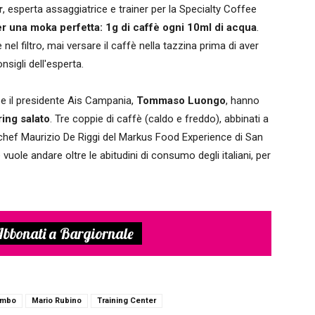
r
, esperta assaggiatrice e trainer per la Specialty Coffee
er una moka perfetta: 1g di caffè ogni 10ml di acqua
.
 nel filtro, mai versare il caffè nella tazzina prima di aver
nsigli dell'esperta.
o
e il presidente Ais Campania,
Tommaso Luongo
, hanno
ing salato
. Tre coppie di caffè (caldo e freddo), abbinati a
llo chef Maurizio De Riggi del Markus Food Experience di San
uole andare oltre le abitudini di consumo degli italiani, per
bbonati a Bargiornale
imbo
Mario Rubino
Training Center