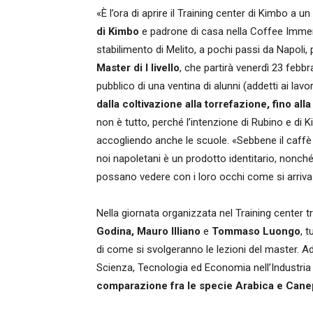
«È l’ora di aprire il Training center di Kimbo a u
di Kimbo
e padrone di casa nella Coffee Immer
stabilimento di Melito, a pochi passi da Napoli,
Master di I livello
, che partirà venerdì 23 febb
pubblico di una ventina di alunni (addetti ai lav
dalla coltivazione alla torrefazione, fino all
non è tutto, perché l’intenzione di Rubino e di Ki
accogliendo anche le scuole. «Sebbene il caffè
noi napoletani è un prodotto identitario, nonché 
possano vedere con i loro occhi come si arriva 
Nella giornata organizzata nel Training center
Godina, Mauro Illiano
e
Tommaso Luongo
, 
di come si svolgeranno le lezioni del master. Ad 
Scienza, Tecnologia ed Economia nell’Industria
comparazione fra le specie Arabica e Can