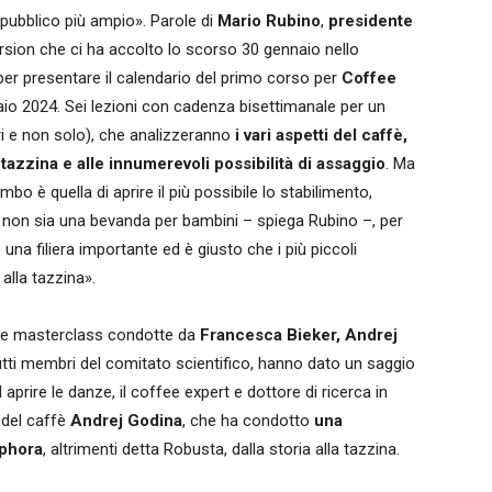
n pubblico più ampio». Parole di
Mario Rubino
,
presidente
sion che ci ha accolto lo scorso 30 gennaio nello
 per presentare il calendario del primo corso per
Coffee
raio 2024. Sei lezioni con cadenza bisettimanale per un
ori e non solo), che analizzeranno
i vari aspetti del caffè,
a tazzina e alle innumerevoli possibilità di assaggio
. Ma
mbo è quella di aprire il più possibile lo stabilimento,
 non sia una bevanda per bambini – spiega Rubino –, per
una filiera importante ed è giusto che i più piccoli
alla tazzina».
 tre masterclass condotte da
Francesca Bieker, Andrej
tutti membri del comitato scientifico, hanno dato un saggio
aprire le danze, il coffee expert e dottore di ricerca in
 del caffè
Andrej Godina
, che ha condotto
una
ephora
, altrimenti detta Robusta, dalla storia alla tazzina.