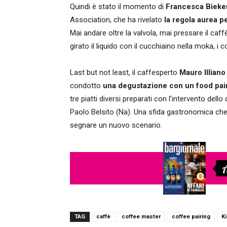
Quindi è stato il momento di
Francesca Bieke
Association, che ha rivelato
la regola aurea p
Mai andare oltre la valvola, mai pressare il caffè
girato il liquido con il cucchiaino nella moka, i co
Last but not least, il caffesperto
Mauro Illian
condotto
una degustazione con un food pair
tre piatti diversi preparati con l’intervento de
Paolo Belsito (Na). Una sfida gastronomica che v
segnare un nuovo scenario.
A
TAG
caffè
coffee master
coffee pairing
K