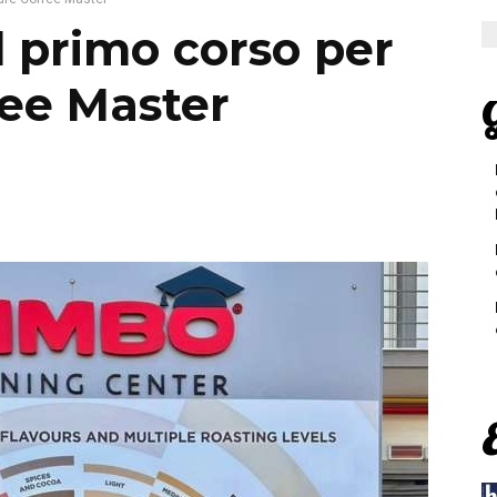
l primo corso per
fee Master
G