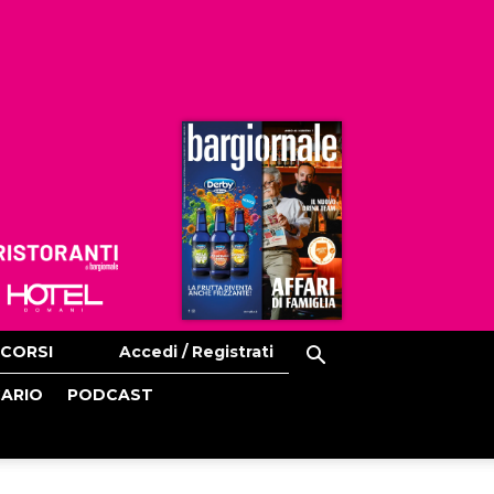
Ristoranti
Hoteldomani
CORSI
Accedi / Registrati
CARIO
PODCAST