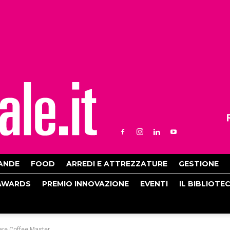
ANDE
FOOD
ARREDI E ATTREZZATURE
GESTIONE
AWARDS
PREMIO INNOVAZIONE
EVENTI
IL BIBLIOTE
tare Coffee Master