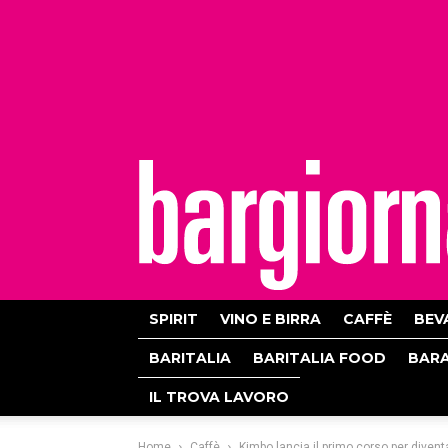
bargiornale
SPIRIT
VINO E BIRRA
CAFFÈ
BEV
BARITALIA
BARITALIA FOOD
BAR
IL TROVA LAVORO
Home
Caffè
Kimbo lancia il primo corso per diven