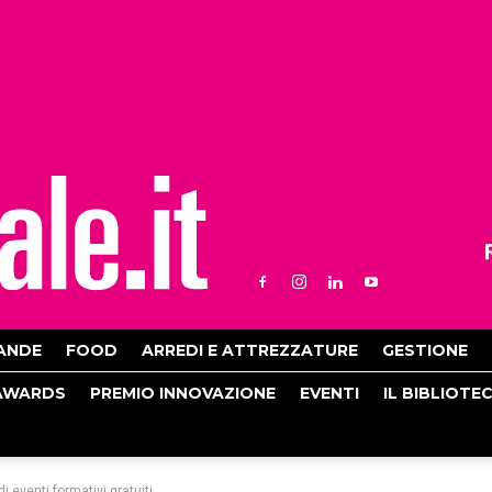
ANDE
FOOD
ARREDI E ATTREZZATURE
GESTIONE
AWARDS
PREMIO INNOVAZIONE
EVENTI
IL BIBLIOTE
 eventi formativi gratuiti