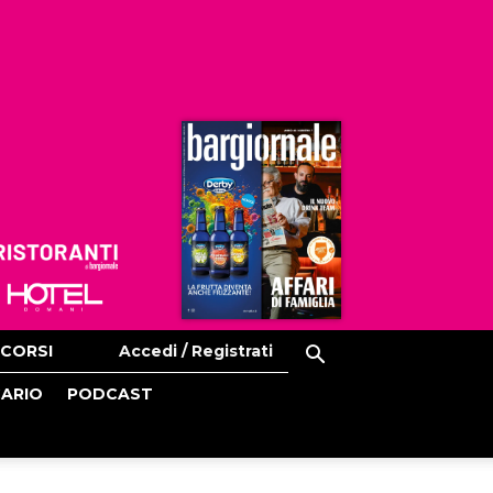
Ristoranti
Hoteldomani
CORSI
Accedi / Registrati
CARIO
PODCAST