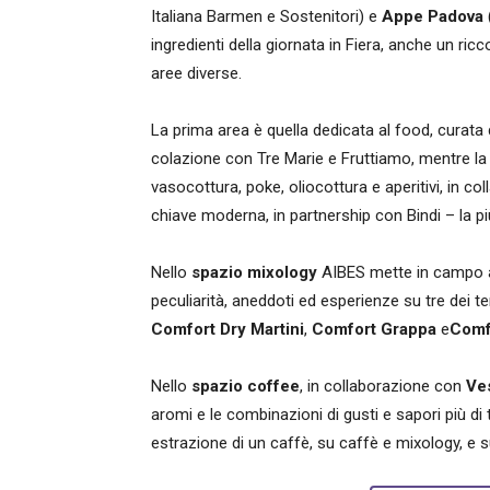
Italiana Barmen e Sostenitori) e
Appe Padova
ingredienti della giornata in Fiera, anche un ric
aree diverse.
La prima area è quella dedicata al food, curata
colazione con Tre Marie e Fruttiamo, mentre l
vasocottura, poke, oliocottura e aperitivi, in co
chiave moderna, in partnership con Bindi – la più
Nello
spazio mixology
AIBES mette in campo al
peculiarità, aneddoti ed esperienze su tre dei
Comfort Dry Martini
,
Comfort Grappa
e
Comf
Nello
spazio coffee
, in collaborazione con
Ve
aromi e le combinazioni di gusti e sapori più di 
estrazione di un caffè, su caffè e mixology, e s