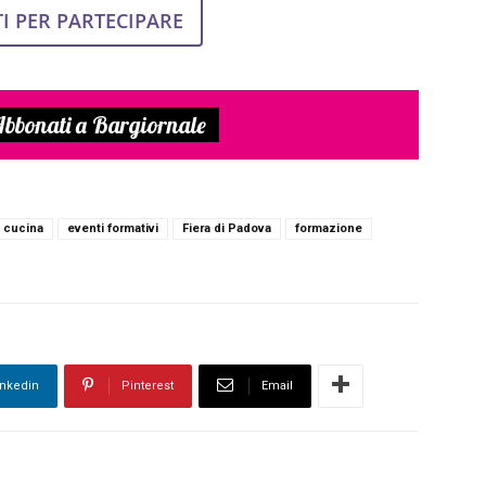
I PER PARTECIPARE
bbonati a Bargiornale
cucina
eventi formativi
Fiera di Padova
formazione
inkedin
Pinterest
Email