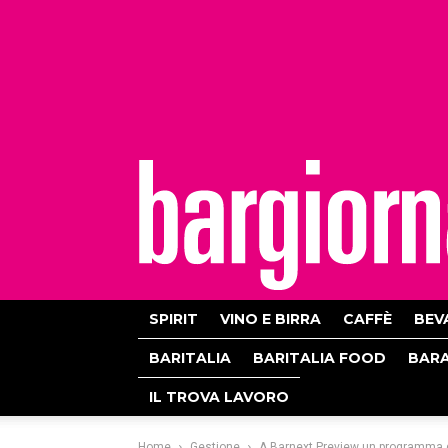
bargiornale
SPIRIT
VINO E BIRRA
CAFFÈ
BEV
BARITALIA
BARITALIA FOOD
BAR
IL TROVA LAVORO
Home
Gestione
A Barnext Preview un programma di