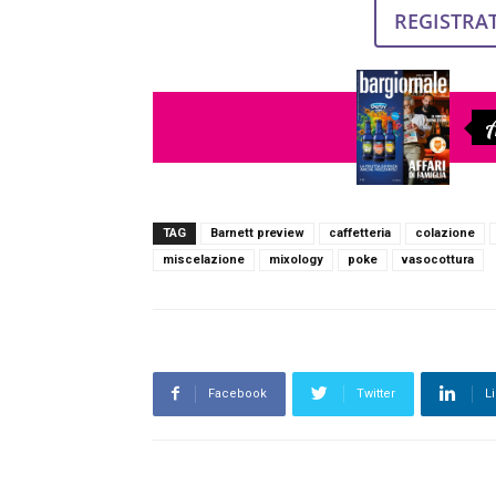
REGISTRAT
A
TAG
Barnett preview
caffetteria
colazione
miscelazione
mixology
poke
vasocottura
Facebook
Twitter
L