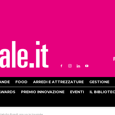
ANDE
FOOD
ARREDI E ATTREZZATURE
GESTIONE
AWARDS
PREMIO INNOVAZIONE
EVENTI
IL BIBLIOTE
Vetulio Bondi ora va in tournée