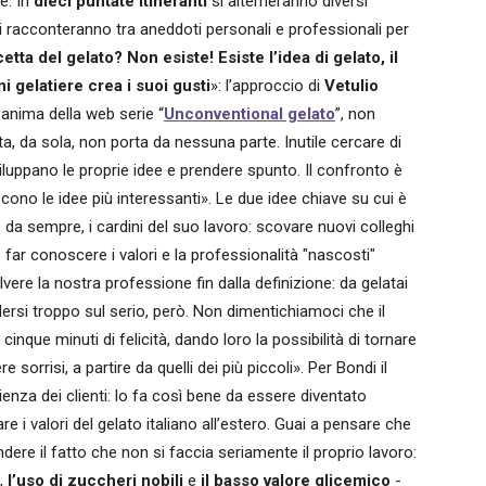
e. In
dieci puntate itineranti
si alterneranno diversi
 si racconteranno tra aneddoti personali e professionali per
cetta del gelato? Non esiste! Esiste l’idea di gelato, il
i gelatiere crea i suoi gusti
»: l’approccio di
Vetulio
anima della web serie “
Unconventional gelato
”, non
a, da sola, non porta da nessuna parte. Inutile cercare di
iluppano le proprie idee e prendere spunto. Il confronto è
ono le idee più interessanti». Le due idee chiave su cui è
 da sempre, i cardini del suo lavoro: scovare nuovi colleghi
far conoscere i valori e la professionalità "nascosti"
vere la nostra professione fin dalla definizione: da gelatai
ersi troppo sul serio, però. Non dimentichiamoci che il
inque minuti di felicità, dando loro la possibilità di tornare
sorrisi, a partire da quelli dei più piccoli». Per Bondi il
enza dei clienti: lo fa così bene da essere diventato
e i valori del gelato italiano all’estero. Guai a pensare che
ere il fatto che non si faccia seriamente il proprio lavoro:
,
l’uso di zuccheri nobili
e
il basso valore glicemico
-