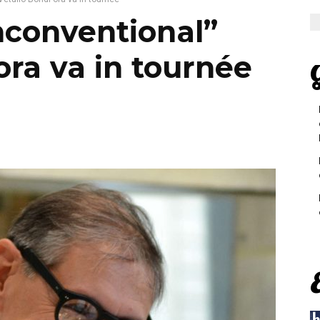
unconventional”
ora va in tournée
G