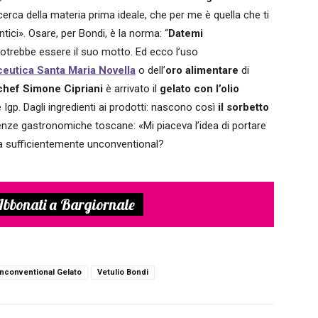
icerca della materia prima ideale, che per me è quella che ti
ntici». Osare, per Bondi, è la norma: “
Datemi
potrebbe essere il suo motto. Ed ecco l’uso
eutica Santa Maria Novella
o dell’
oro alimentare
di
chef Simone Cipriani
è arrivato il
gelato con l’olio
Igp. Dagli ingredienti ai prodotti: nascono così
il sorbetto
enze gastronomiche toscane: «Mi piaceva l’idea di portare
ra sufficientemente unconventional?
bbonati a Bargiornale
nconventional Gelato
Vetulio Bondi