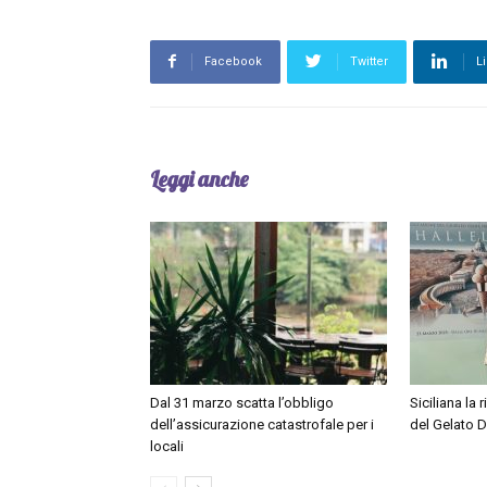
Facebook
Twitter
L
Leggi anche
Dal 31 marzo scatta l’obbligo
Siciliana la r
dell’assicurazione catastrofale per i
del Gelato 
locali