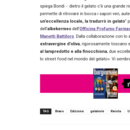
spiega Bondi -: dietro il gelato c’è una grande r
permette di ritrovare in bocca i sapori veri, aute
un’eccellenza locale, la tradurrò in gelato
” 
dell’
alkekermes
dell’
Officina Profumo Farmac
Manetti Battiloro
. Dalla collaborazione con lo
extravergine d’oliva
, rigorosamente toscano e 
al lampredotto e alla finocchiona
, due eccell
lo street food nel mondo del gelato». Vi semb
A
TAG
Bravo
Edizione
gelaterie
Rivista
U