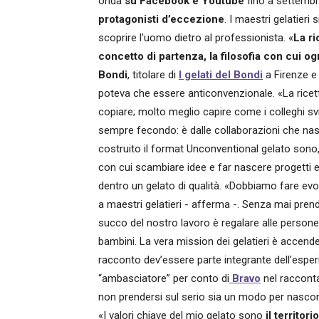
onda
su Facebook e Youtube
fino a settembr
protagonisti d’eccezione
. I maestri gelatieri
scoprire l'uomo dietro al professionista. «
La ri
concetto di partenza, la filosofia con cui ogn
Bondi
, titolare di
I gelati del Bondi
a Firenze e 
poteva che essere anticonvenzionale. «La ricett
copiare; molto meglio capire come i colleghi sv
sempre fecondo: è dalle collaborazioni che nasc
costruito il format Unconventional gelato sono,
con cui scambiare idee e far nascere progetti e 
dentro un gelato di qualità. «Dobbiamo fare evol
a maestri gelatieri - afferma -. Senza mai prend
succo del nostro lavoro è regalare alle persone c
bambini. La vera mission dei gelatieri è accendere 
racconto dev’essere parte integrante dell’esperi
“ambasciatore” per conto di
Bravo
nel raccontar
non prendersi sul serio sia un modo per nascond
«I valori chiave del mio gelato sono
il territorio