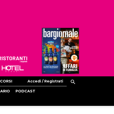
Ristoranti
Hoteldomani
CORSI
Accedi / Registrati
CARIO
PODCAST