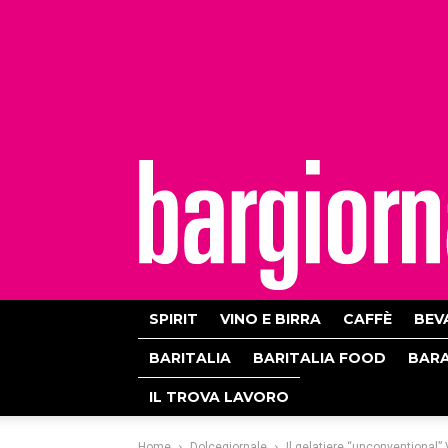
bargiornale
SPIRIT
VINO E BIRRA
CAFFÈ
BEV
BARITALIA
BARITALIA FOOD
BAR
IL TROVA LAVORO
Home
Dolcegiornale
Il gelatiere “unconventional” 