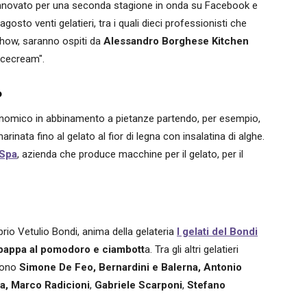
rinnovato per una seconda stagione in onda su Facebook e
gosto venti gelatieri, tra i quali dieci professionisti che
show, saranno ospiti da
Alessandro Borghese Kitchen
Icecream".
o
ronomico in abbinamento a pietanze partendo, per esempio,
rinata fino al gelato al fior di legna con insalatina di alghe.
 Spa
, azienda che produce macchine per il gelato, per il
prio Vetulio Bondi, anima della gelateria
I gelati del Bondi
pappa al pomodoro e ciambott
a. Tra gli altri gelatieri
 sono
Simone De Feo,
Bernardini e Balerna,
Antonio
a,
Marco Radicioni
,
Gabriele Scarponi
,
Stefano