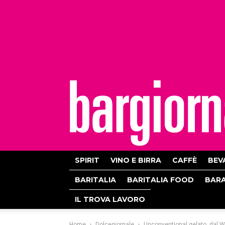
bargiornale
SPIRIT
VINO E BIRRA
CAFFÈ
BEV
BARITALIA
BARITALIA FOOD
BAR
IL TROVA LAVORO
Home
Dolcegiornale
Unconventional gelato, dal W