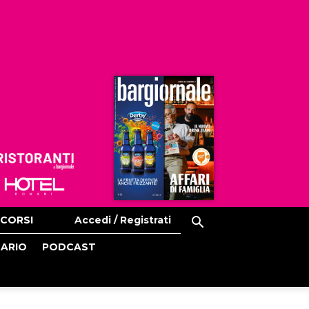
Ristoranti
Hoteldomani
CORSI
Accedi / Registrati
CARIO
PODCAST