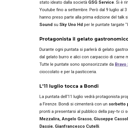
stato ideato dalla società
GSG Service
. Si è 
Youtube fino a settembre. Però dal 9 luglio al 3 a
hanno preso parte alla prima edizione del talk 
Sound
su
Sky Uno Hd
per le puntate targate "
Protagonista il gelato gastronomic
Durante ogni puntata si parlerà di gelato gast
dal gelato burro e alici con carpaccio di carne ma
Tutte le puntate sono sponsorizzate da
Bravo
cioccolato e per la pasticceria.
L'11 luglio tocca a Bondi
La puntata dell'11 luglio vedrà protagonista pro
a Firenze. Bondi si cimenterà con un
sorbetto 
pronti a presentarsi al pubblico della pay-tv ci
Mezzalira,
Angelo Grasso
,
Giuseppe Cassol
Dassie
,
Gianfrancesco Cutelli
.