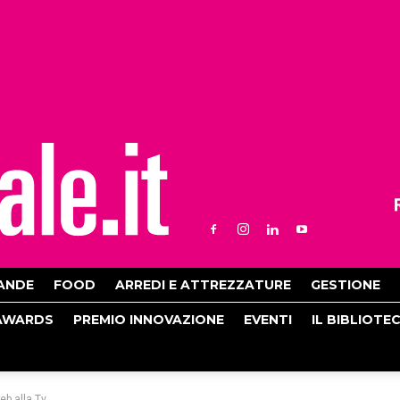
ANDE
FOOD
ARREDI E ATTREZZATURE
GESTIONE
AWARDS
PREMIO INNOVAZIONE
EVENTI
IL BIBLIOTE
eb alla Tv