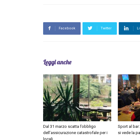
Facebook
Twitter
L
Leggi anche
Dal 31 marzo scatta l’obbligo
Sport al bar
dell’assicurazione catastrofale per i
si vede la pa
locali