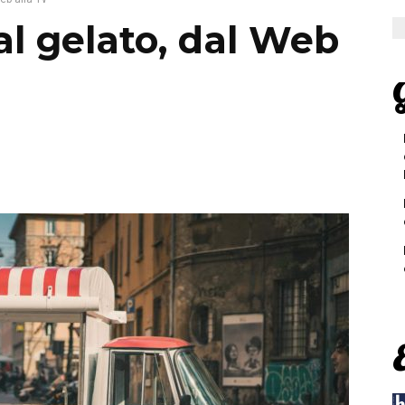
l gelato, dal Web
G