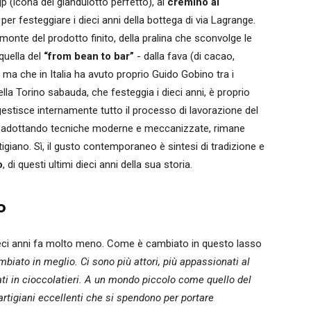
 (icona del gianduiotto perfetto), al
cremino al
o per festeggiare i dieci anni della bottega di via Lagrange.
monte del prodotto finito, della pralina che sconvolge le
quella del
“from bean to bar”
- dalla fava (di cacao,
 ma che in Italia ha avuto proprio Guido Gobino tra i
ella Torino sabauda, che festeggia i dieci anni, è proprio
 gestisce internamente tutto il processo di lavorazione del
pur adottando tecniche moderne e meccanizzate, rimane
giano. Sì, il gusto contemporaneo è sintesi di tradizione e
o
, di questi ultimi dieci anni della sua storia.
o
ieci anni fa molto meno. Come è cambiato in questo lasso
mbiato in meglio. Ci sono più attori, più appassionati al
ati in cioccolatieri. A un mondo piccolo come quello del
artigiani eccellenti che si spendono per portare