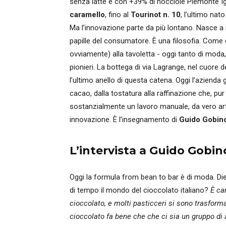
senza latte e con +39% di nocciole Piemonte Igp
caramello
, fino al
Tourinot n. 10
, l’ultimo nat
Ma l’innovazione parte da più lontano. Nasce a 
papille del consumatore. È una filosofia. Come 
ovviamente) alla tavoletta - oggi tanto di moda,
pionieri. La bottega di via Lagrange, nel cuore d
l’ultimo anello di questa catena. Oggi l’azienda
cacao, dalla tostatura alla raffinazione che, 
sostanzialmente un lavoro manuale, da vero arti
innovazione. È l’insegnamento di
Guido Gobin
L’intervista a Guido Gobin
Oggi la formula from bean to bar è di moda. D
di tempo il mondo del cioccolato italiano?
È ca
cioccolato, e molti pasticceri si sono trasform
cioccolato fa bene che che ci sia un gruppo di 