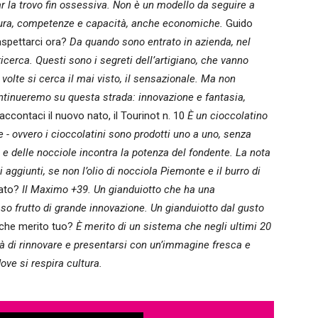
r la trovo fin ossessiva. Non è un modello da seguire a
uttura, competenze e capacità, anche economiche.
Guido
aspettarci ora?
Da quando sono entrato in azienda, nel
icerca. Questi sono i segreti dell’artigiano, che vanno
volte si cerca il mai visto, il sensazionale. Ma non
ntinueremo su questa strada: innovazione e fantasia,
ccontaci il nuovo nato, il Tourinot n. 10
È un cioccolatino
 - ovvero i cioccolatini sono prodotti uno a uno, senza
 e delle nocciole incontra la potenza del fondente. La nota
aggiunti, se non l’olio di nocciola Piemonte e il burro di
gato?
Il Maximo +39. Un gianduiotto che ha una
so frutto di grande innovazione. Un gianduiotto dal gusto
nche merito tuo?
È merito di un sistema che negli ultimi 20
tà di rinnovare e presentarsi con un’immagine fresca e
ove si respira cultura.