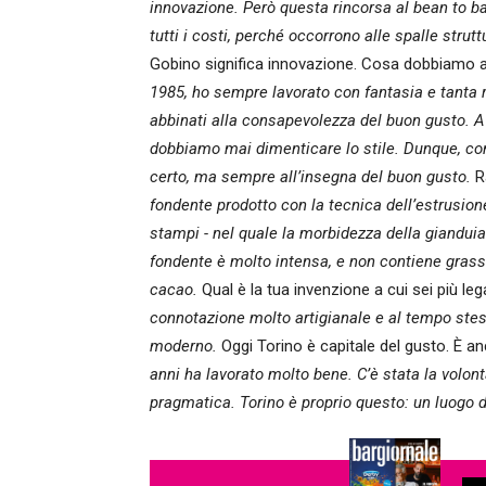
innovazione. Però questa rincorsa al bean to ba
tutti i costi, perché occorrono alle spalle str
Gobino significa innovazione. Cosa dobbiamo 
1985, ho sempre lavorato con fantasia e tanta r
abbinati alla consapevolezza del buon gusto. A 
dobbiamo mai dimenticare lo stile. Dunque, co
certo, ma sempre all’insegna del buon gusto.
Ra
fondente prodotto con la tecnica dell’estrusione
stampi - nel quale la morbidezza della gianduia
fondente è molto intensa, e non contiene grassi 
cacao.
Qual è la tua invenzione a cui sei più le
connotazione molto artigianale e al tempo stes
moderno.
Oggi Torino è capitale del gusto. È a
anni ha lavorato molto bene. C’è stata la volon
pragmatica. Torino è proprio questo: un luogo d