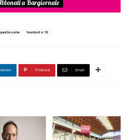
bbonati a Bargiornale
pasticcerie
tourinot n.10
inkedin
Pinterest
Email