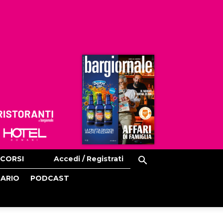
Ristoranti
Hoteldomani
CORSI
Accedi / Registrati
CARIO
PODCAST