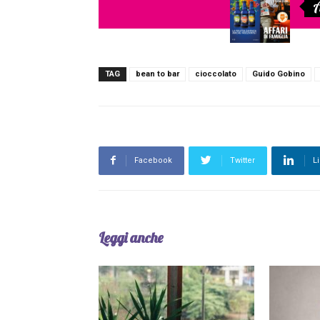
A
TAG
bean to bar
cioccolato
Guido Gobino
Facebook
Twitter
L
Leggi anche