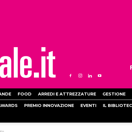
ANDE
FOOD
ARREDI E ATTREZZATURE
GESTIONE
AWARDS
PREMIO INNOVAZIONE
EVENTI
IL BIBLIOTE
ato