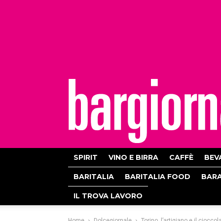
bargiornale
SPIRIT
VINO E BIRRA
CAFFÈ
BEV
BARITALIA
BARITALIA FOOD
BAR
IL TROVA LAVORO
Home
Dolcegiornale
Torino, l’artigiano e il cioccol