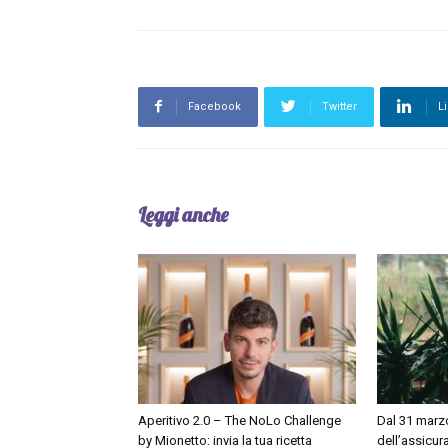
Facebook
Twitter
L
Leggi anche
Aperitivo 2.0 – The NoLo Challenge
Dal 31 marzo
by Mionetto: invia la tua ricetta
dell’assicur