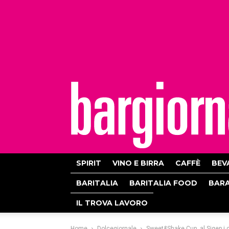
bargiornale
SPIRIT
VINO E BIRRA
CAFFÈ
BEV
BARITALIA
BARITALIA FOOD
BAR
IL TROVA LAVORO
Home
Dolcegiornale
Sweet&Shake Cup, al Sigep i 