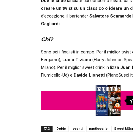
Due le sfide
lanciate dal concorso ideato da Deb
creare un twist su un classico o ideare un d
d’eccezione: il bartender
Salvatore Scamardel
Gagliardi
.
Chi?
Sono sei i finalisti in campo. Per il miglior twist
Bergamo),
Lucio Tiziano
(Harry Johnson Spea
Milano). Per il miglior sweet drink in lizza
Juan 
Fiumicello-Ud) e
Davide Lionetti
(PianoSusci ita
A
TAG
Debic
eventi
pasticcerie
Sweet&Sha