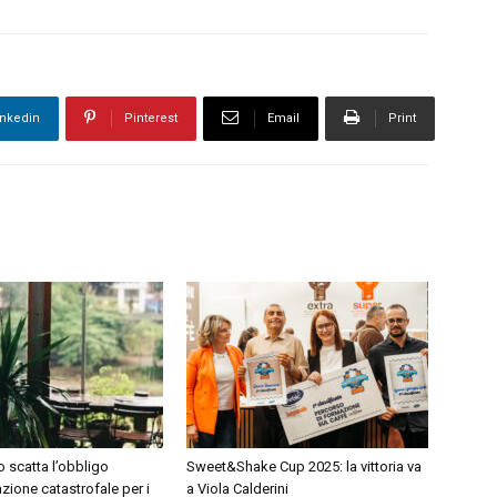
inkedin
Pinterest
Email
Print
 scatta l’obbligo
Sweet&Shake Cup 2025: la vittoria va
azione catastrofale per i
a Viola Calderini