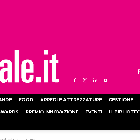
ANDE
FOOD
ARREDI E ATTREZZATURE
GESTIONE
AWARDS
PREMIO INNOVAZIONE
EVENTI
IL BIBLIOTE
cocktail con la panna