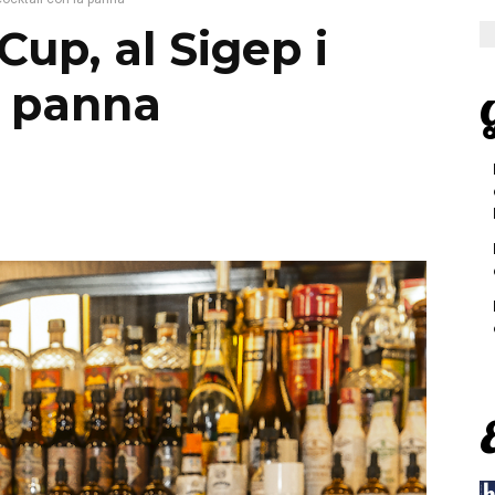
up, al Sigep i
a panna
G