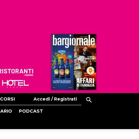
Ristoranti
Hoteldomani
CORSI
Accedi / Registrati
CARIO
PODCAST