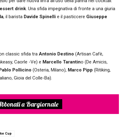
ic per dare nuova linfa all’uso della panna nei cocktail:
essert drink
. Una sfida impegnativa di fronte a una giuria
la
, il barista
Davide Spinelli
e il pasticcere
Giuseppe
 on classic sfida tra
Antonio Destino
(Artisan Cafè,
keasy, Caorle -Ve) e
Marcello Tarantin
o (De Amicis,
Pablo Pollicino
(Osteria, Milano),
Marco Pipp
(Ritiking,
liano, Gioia del Colle-Ba).
bbonati a Bargiornale
ke Cup