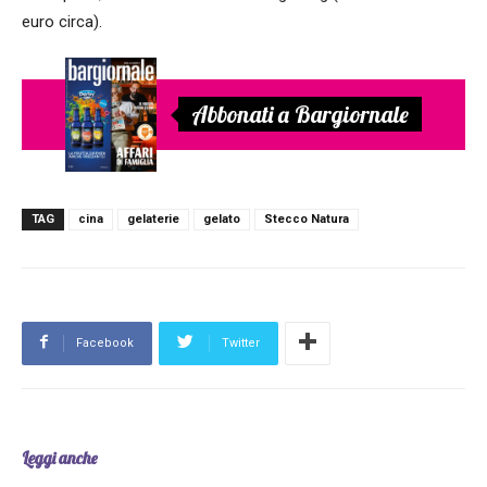
euro circa).
Abbonati a Bargiornale
TAG
cina
gelaterie
gelato
Stecco Natura
Facebook
Twitter
Leggi anche