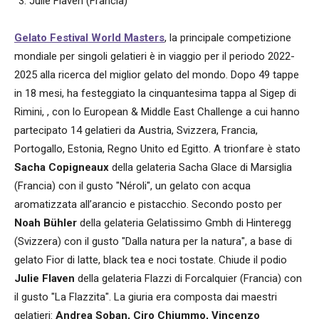
Julie Flaven (Francia)
Gelato Festival World Masters
, la principale competizione
mondiale per singoli gelatieri è in viaggio per il periodo 2022-
2025 alla ricerca del miglior gelato del mondo. Dopo 49 tappe
in 18 mesi, ha festeggiato la cinquantesima tappa al Sigep di
Rimini, , con lo European & Middle East Challenge a cui hanno
partecipato 14 gelatieri da Austria, Svizzera, Francia,
Portogallo, Estonia, Regno Unito ed Egitto. A trionfare è stato
Sacha Copigneaux
della gelateria Sacha Glace di Marsiglia
(Francia) con il gusto "Néroli", un gelato con acqua
aromatizzata all’arancio e pistacchio. Secondo posto per
Noah Bühler
della gelateria Gelatissimo Gmbh di Hinteregg
(Svizzera) con il gusto "Dalla natura per la natura", a base di
gelato Fior di latte, black tea e noci tostate. Chiude il podio
Julie Flaven
della gelateria Flazzi di Forcalquier (Francia) con
il gusto "La Flazzita". La giuria era composta dai maestri
gelatieri:
Andrea Soban, Ciro Chiummo, Vincenzo