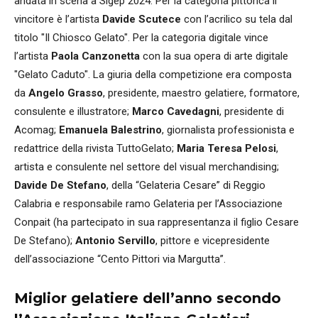
andata in scena a Sigep 2024. Per la categoria pittorica il
vincitore è l’artista
Davide Scutece
con l’acrilico su tela dal
titolo "Il Chiosco Gelato". Per la categoria digitale vince
l’artista
Paola Canzonetta
con la sua opera di arte digitale
"Gelato Caduto". La giuria della competizione era composta
da
Angelo Grasso
, presidente, maestro gelatiere, formatore,
consulente e illustratore;
Marco Cavedagni
, presidente di
Acomag;
Emanuela Balestrino
, giornalista professionista e
redattrice della rivista TuttoGelato;
Maria Teresa Pelosi
,
artista e consulente nel settore del visual merchandising;
Davide De Stefano
, della “Gelateria Cesare” di Reggio
Calabria e responsabile ramo Gelateria per l’Associazione
Conpait (ha partecipato in sua rappresentanza il figlio Cesare
De Stefano);
Antonio Servillo
, pittore e vicepresidente
dell’associazione “Cento Pittori via Margutta”.
Miglior gelatiere dell’anno secondo