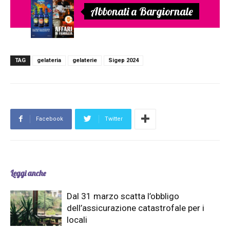
Abbonati a Bargiornale
TAG
gelateria
gelaterie
Sigep 2024
Facebook
Twitter
Leggi anche
Dal 31 marzo scatta l’obbligo
dell’assicurazione catastrofale per i
locali