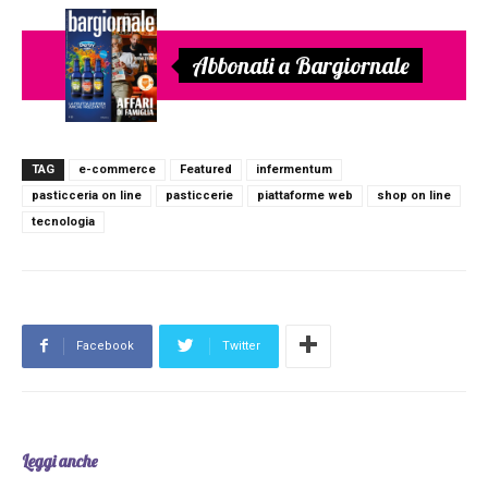
Abbonati a Bargiornale
TAG
e-commerce
Featured
infermentum
pasticceria on line
pasticcerie
piattaforme web
shop on line
tecnologia
Facebook
Twitter
Leggi anche