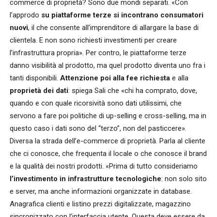
commerce di proprietà? Sono due mondi separati. «Con
l’approdo
su piattaforme terze si incontrano consumatori
nuovi
, il che consente all’imprenditore di allargare la base di
clientela. E non sono richiesti investimenti per creare
l’infrastruttura propria». Per contro, le piattaforme terze
danno visibilità al prodotto, ma quel prodotto diventa uno fra i
tanti disponibili.
Attenzione poi alla fee richiesta
e alla
proprietà dei dati
: spiega Sali che «chi ha comprato, dove,
quando e con quale ricorsività sono dati utilissimi, che
servono a fare poi politiche di up-selling e cross-selling, ma in
questo caso i dati sono del “terzo”, non del pasticcere».
Diversa la strada dell’e-commerce di proprietà. Parla al cliente
che ci conosce, che frequenta il locale o che conosce il brand
e la qualità dei nostri prodotti. «Prima di tutto consideriamo
l’investimento in infrastrutture tecnologiche
: non solo sito
e server, ma anche informazioni organizzate in database.
Anagrafica clienti e listino prezzi digitalizzate, magazzino
sincronizzato con l’interfaccia utente. Questa deve essere da