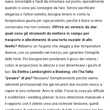
siano smontabili e facili da rimontare sul posto, specialmente
quando ci sono più consegne da fare. Senza sacrificare
eleganza e fattori estetici, bisogna tenere in conto la
temperatura giusta per ogni prodotto, perché il dolce si deve
conservare ma non rovinare.
Offrire un servizio da star:
quali sono gli strumenti da mettere in campo per
trasporto e allestimento di una torta nuziale di alto
livello?
Abbiamo un furgone che viaggia a due temperature
diverse, con un pannello nel mezzo, per garantire l'integrità
delle torte. Poi bisogna ben ponderare il gioco dei volumi, i
colori, le proporzioni, le altezze e non dimenticare i giochi di
luci.
Da Elettra Lamborghini a Boateng: chi l'ha fatta
“penare” di più?
Nessuno! Semplicemente perché siamo
talmente professionali che già nei primi due incontri riesco a
capire le loro richieste. Amo le sfide. Forse la cosa più difficile
è soddisfare i wedding planner: la loro attenzione maniacale e
il rapporto con il cliente crea una notevole tensione, quindi
cerchiamo di anticipare le richieste di tutti. Lavoriamo per far