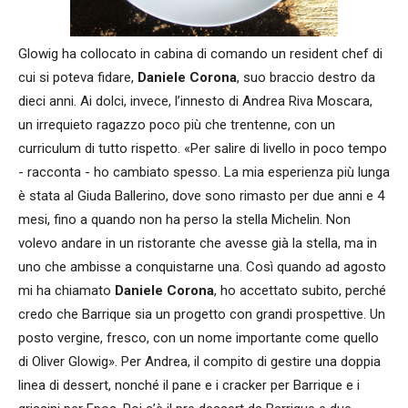
Glowig ha collocato in cabina di comando un resident chef di
cui si poteva fidare,
Daniele Corona
, suo braccio destro da
dieci anni. Ai dolci, invece, l’innesto di Andrea Riva Moscara,
un irrequieto ragazzo poco più che trentenne, con un
curriculum di tutto rispetto. «Per salire di livello in poco tempo
- racconta - ho cambiato spesso. La mia esperienza più lunga
è stata al Giuda Ballerino, dove sono rimasto per due anni e 4
mesi, fino a quando non ha perso la stella Michelin. Non
volevo andare in un ristorante che avesse già la stella, ma in
uno che ambisse a conquistarne una. Così quando ad agosto
mi ha chiamato
Daniele Corona
, ho accettato subito, perché
credo che Barrique sia un progetto con grandi prospettive. Un
posto vergine, fresco, con un nome importante come quello
di Oliver Glowig». Per Andrea, il compito di gestire una doppia
linea di dessert, nonché il pane e i cracker per Barrique e i