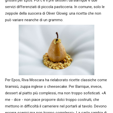
grissini per Epos. Poi c’è il pre dessert da Barrique e due
servizi differenziati di piccola pasticceria. In comune, solo le
zeppole della suocera di Oliver Glowig: una ricetta che non
può variare neanche di un grammo.
Per Epos, Riva Moscara ha rielaborato ricette classiche come
tiramisù, zuppa inglese o cheesecake. Per Barrique, invece,
dessert al piatto più complessi, ma non troppo sofisticati. «A
me - dice - non piace proporre dolci troppo costruiti, che
mettono in difficoltà il cameriere nel portarli al tavolo. Devono
essere scenici,ma non troppo complessi». La carta cambia di