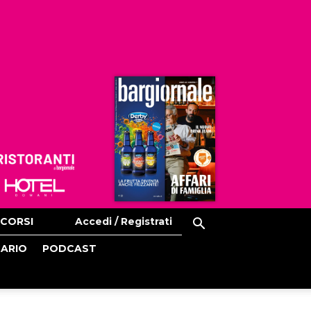
Ristoranti
Hoteldomani
CORSI
Accedi / Registrati
CARIO
PODCAST