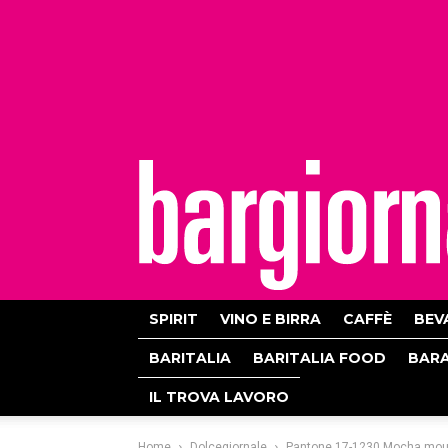
bargiornale
SPIRIT
VINO E BIRRA
CAFFÈ
BEV
BARITALIA
BARITALIA FOOD
BAR
IL TROVA LAVORO
Home
Dolcegiornale
Pantone 17-1230 Mocha mousse