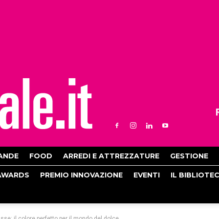
ANDE
FOOD
ARREDI E ATTREZZATURE
GESTIONE
AWARDS
PREMIO INNOVAZIONE
EVENTI
IL BIBLIOTE
: il colore perfetto per il mondo del dolce