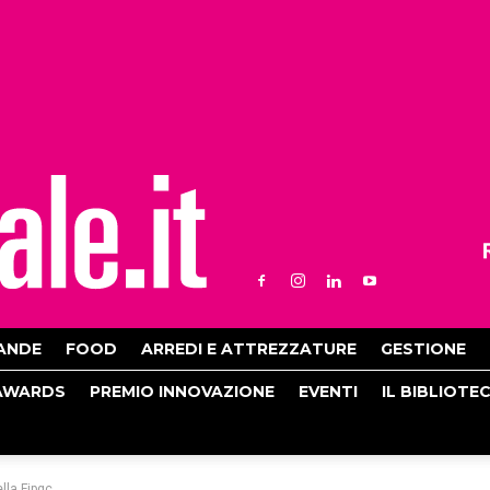
ANDE
FOOD
ARREDI E ATTREZZATURE
GESTIONE
AWARDS
PREMIO INNOVAZIONE
EVENTI
IL BIBLIOTE
lla Fipgc