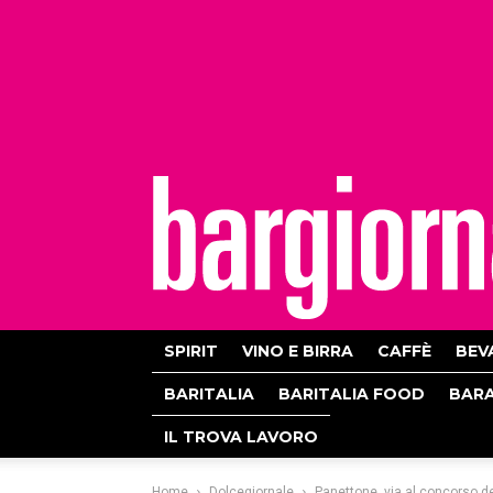
bargiornale
SPIRIT
VINO E BIRRA
CAFFÈ
BEV
BARITALIA
BARITALIA FOOD
BAR
IL TROVA LAVORO
Home
Dolcegiornale
Panettone, via al concorso de