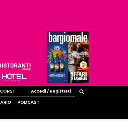
Ristoranti
Hoteldomani
CORSI
Accedi / Registrati
CARIO
PODCAST