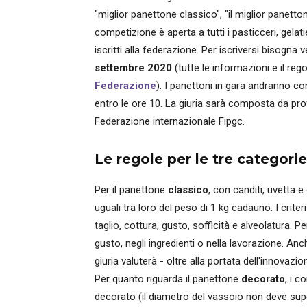
"miglior panettone classico", "il miglior panetto
competizione è aperta a tutti i pasticceri, gela
iscritti alla federazione. Per iscriversi bisogna
settembre 2020
(tutte le informazioni e il re
Federazione
). I panettoni in gara andranno co
entro le ore 10. La giuria sarà composta da pro
Federazione internazionale Fipgc.
Le regole per le tre categorie
Per il panettone
classico
, con canditi, uvetta 
uguali tra loro del peso di 1 kg cadauno. I crite
taglio, cottura, gusto, sofficità e alveolatura. P
gusto, negli ingredienti o nella lavorazione. An
giuria valuterà - oltre alla portata dell'innovazio
Per quanto riguarda il panettone
decorato
, i 
decorato (il diametro del vassoio non deve supe