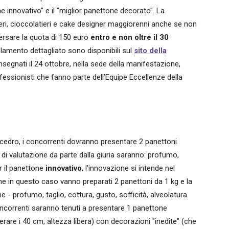
ne innovativo" e il "miglior panettone decorato". La
tieri, cioccolatieri e cake designer maggiorenni anche se non
 versare la quota di 150 euro
entro e non oltre il 30
golamento dettagliato sono disponibili sul
sito della
nsegnati il 24 ottobre, nella sede della manifestazione,
fessionisti che fanno parte dell’Equipe Eccellenze della
e cedro, i concorrenti dovranno presentare 2 panettoni
ri di valutazione da parte dalla giuria saranno: profumo,
er il panettone
innovativo
, l'innovazione si intende nel
che in questo caso vanno preparati 2 panettoni da 1 kg e la
ne - profumo, taglio, cottura, gusto, sofficità, alveolatura.
concorrenti saranno tenuti a presentare 1 panettone
rare i 40 cm, altezza libera) con decorazioni "inedite" (che