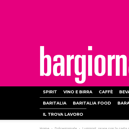
bargiornale
SPIRIT
VINO E BIRRA
CAFFÈ
BEV
BARITALIA
BARITALIA FOOD
BAR
IL TROVA LAVORO
Home
Dolcegiornale
Luminist: osare con la carta 