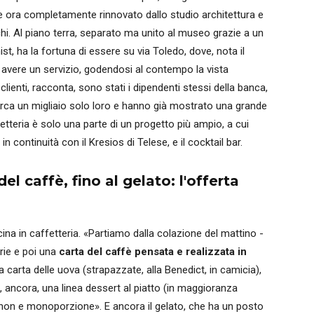
o e ora completamente rinnovato dallo studio architettura e
hi. Al piano terra, separato ma unito al museo grazie a un
st, ha la fortuna di essere su via Toledo, dove, nota il
e avere un servizio, godendosi al contempo la vista
 clienti, racconta, sono stati i dipendenti stessi della banca,
irca un migliaio solo loro e hanno già mostrato una grande
fetteria è solo una parte di un progetto più ampio, a cui
in continuità con il Kresios di Telese, e il cocktail bar.
el caffè, fino al gelato: l'offerta
icina in caffetteria. «Partiamo dalla colazione del mattino -
erie e poi una
carta del caffè pensata e realizzata in
la carta delle uova (strapazzate, alla Benedict, in camicia),
, ancora, una linea dessert al piatto (in maggioranza
a mignon e monoporzione». E ancora il gelato, che ha un posto