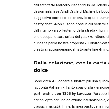
dall’architetto Marcello Piacentini in via Toled
design milanese Amdl Circle di Michele De Lucc
suggestivo corridoio color oro, lo spazio Lumini
pastry chef: «Non ci sono posti in cui sedersi 
dall’interno verso l’esterno della strada». I primi
che occupa tuttora un’ala del palazzo. «Sono c
curiosità per la nostra proposta». Il bistrot-caf
presto si aggiungeranno il ristorante fine dining, 
Dalla colazione, con la carta d
dolce
Sono circa 40 i coperti al bistrot, più una quind
racconta Palmieri -. Tanto spazio alla viennois
partnership con 1895 by Lavazza
. Poi ecco 
per chi opta per una colazione internazionale, e
classici rivisitati). Infine, la linea pasticceri