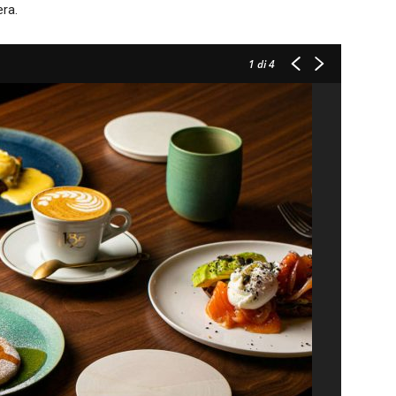
era.
1
di 4