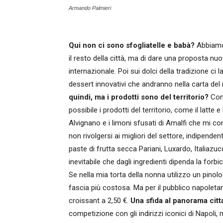
Armando Palmieri
Qui non ci sono sfogliatelle e babà?
Abbiamo 
il resto della città, ma di dare una proposta n
internazionale. Poi sui dolci della tradizione ci l
dessert innovativi che andranno nella carta del r
quindi, ma i prodotti sono del territorio?
Cono
possibile i prodotti del territorio, come il latte 
Alvignano e i limoni sfusati di Amalfi che mi c
non rivolgersi ai migliori del settore, indipend
paste di frutta secca Pariani, Luxardo, Italiazuc
inevitabile che dagli ingredienti dipenda la forb
Se nella mia torta della nonna utilizzo un pinol
fascia più costosa. Ma per il pubblico napoletan
croissant a 2,50 €.
Una sfida al panorama cit
competizione con gli indirizzi iconici di Napoli