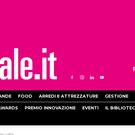
ANDE
FOOD
ARREDI E ATTREZZATURE
GESTIONE
AWARDS
PREMIO INNOVAZIONE
EVENTI
IL BIBLIOTE
dei caffè