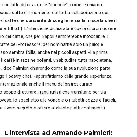
he con latte di bufala, e le “coccole”, come le chiama
pausa caffè e il momento del tè. La collaborazione con
dei caffè che
consente di scegliere sia la miscela che il
e filtrati)
. L’intenzione dichiarata è quella di promuovere
o del caffè, che per Napoli sembrerebbe intoccabile. I
Caffè del Professore, per nominarne solo un paio) e
sso sembra follia, anche nei piccoli aspetti. «La prima
il caffè in tazzine bollenti, un’abitudine tutta napoletana,
 dice Palmieri chiarendo come la sua rivoluzione parta
ge il pastry chef, «approfittiamo della grande esperienza
Internazionale anche il menu del bistrot curato
 scopo di attirare i tanti turisti che transitano per via
novese, lo spaghetto alle vongole o i tubetti cozze e fagioli.
l vero segreto è offrire al cliente piatti contenenti i
L'intervista ad Armando Palmieri: