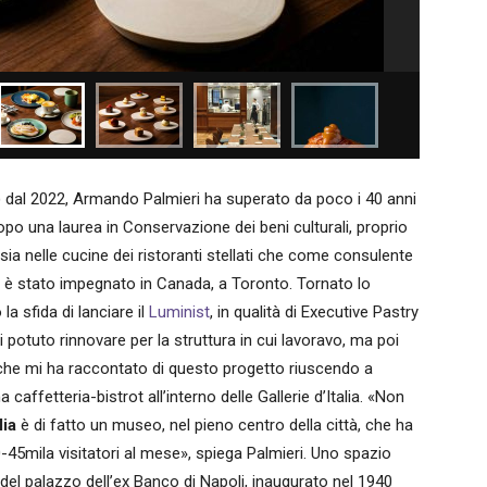
i) dal 2022, Armando Palmieri ha superato da poco i 40 anni
dopo una laurea in Conservazione dei beni culturali, proprio
 sia nelle cucine dei ristoranti stellati che come consulente
nni è stato impegnato in Canada, a Toronto. Tornato lo
a sfida di lanciare il
Luminist
, in qualità di Executive Pastry
i potuto rinnovare per la struttura in cui lavoravo, ma poi
, che mi ha raccontato di questo progetto riuscendo a
 caffetteria-bistrot all’interno delle Gallerie d’Italia. «Non
lia
è di fatto un museo, nel pieno centro della città, che ha
-45mila visitatori al mese», spiega Palmieri. Uno spazio
del palazzo dell’ex Banco di Napoli, inaugurato nel 1940