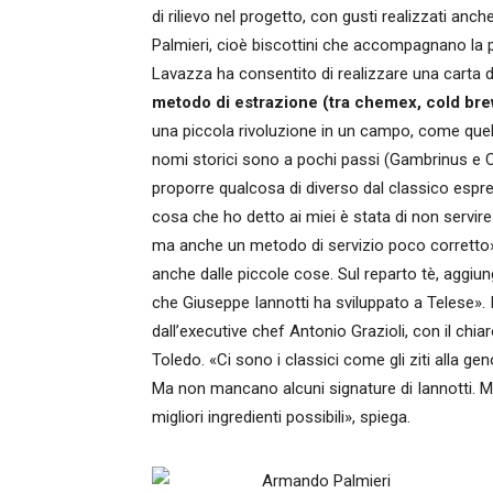
di rilievo nel progetto, con gusti realizzati anc
Palmieri, cioè biscottini che accompagnano la 
Lavazza ha consentito di realizzare una carta 
metodo di estrazione (tra chemex, cold brew 
una piccola rivoluzione in un campo, come quell
nomi storici sono a pochi passi (Gambrinus e 
proporre qualcosa di diverso dal classico espre
cosa che ho detto ai miei è stata di non servire 
ma anche un metodo di servizio poco corretto»,
anche dalle piccole cose. Sul reparto tè, aggiun
che Giuseppe Iannotti ha sviluppato a Telese». 
dall’executive chef Antonio Grazioli, con il chiaro
Toledo. «Ci sono i classici come gli ziti alla ge
Ma non mancano alcuni signature di Iannotti. Ma i
migliori ingredienti possibili», spiega.