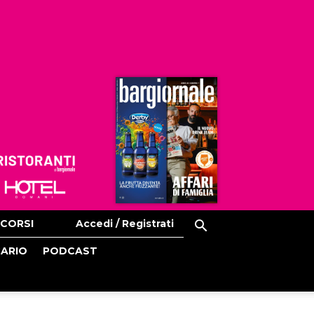
Ristoranti
Hoteldomani
CORSI
Accedi / Registrati
CARIO
PODCAST