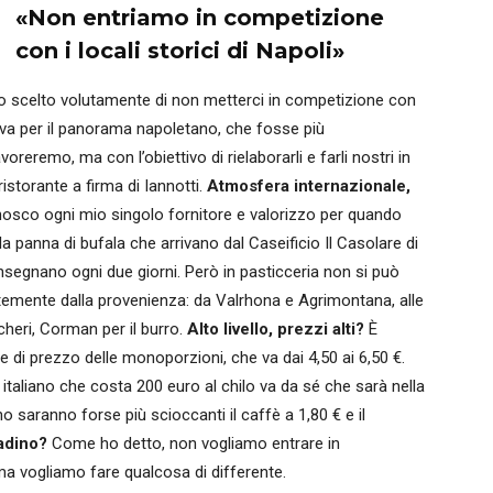
«Non entriamo in competizione
con i locali storici di Napoli»
scelto volutamente di non metterci in competizione con
uova per il panorama napoletano, che fosse più
avoreremo, ma con l’obiettivo di rielaborarli e farli nostri in
istorante a firma di Iannotti.
Atmosfera internazionale,
sco ogni mio singolo fornitore e valorizzo per quando
e la panna di bufala che arrivano dal Caseificio Il Casolare di
onsegnano ogni due giorni. Però in pasticceria non si può
entemente dalla provenienza: da Valrhona e Agrimontana, alle
cheri, Corman per il burro.
Alto livello, prezzi alti?
È
ice di prezzo delle monoporzioni, che va dai 4,50 ai 6,50 €.
o italiano che costa 200 euro al chilo va da sé che sarà nella
o saranno forse più scioccanti il caffè a 1,80 € e il
tadino?
Come ho detto, non vogliamo entrare in
, ma vogliamo fare qualcosa di differente.