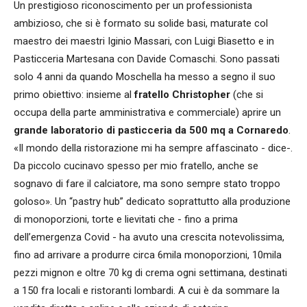
Un prestigioso riconoscimento per un professionista
ambizioso, che si è formato su solide basi, maturate col
maestro dei maestri Iginio Massari, con Luigi Biasetto e in
Pasticceria Martesana con Davide Comaschi. Sono passati
solo 4 anni da quando Moschella ha messo a segno il suo
primo obiettivo: insieme al
fratello Christopher
(che si
occupa della parte amministrativa e commerciale) aprire un
grande laboratorio di pasticceria da 500 mq a Cornaredo
.
«Il mondo della ristorazione mi ha sempre affascinato - dice-.
Da piccolo cucinavo spesso per mio fratello, anche se
sognavo di fare il calciatore, ma sono sempre stato troppo
goloso». Un “pastry hub” dedicato soprattutto alla produzione
di monoporzioni, torte e lievitati che - fino a prima
dell’emergenza Covid - ha avuto una crescita notevolissima,
fino ad arrivare a produrre circa 6mila monoporzioni, 10mila
pezzi mignon e oltre 70 kg di crema ogni settimana, destinati
a 150 fra locali e ristoranti lombardi. A cui è da sommare la