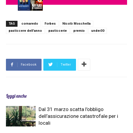
TAG
cornaredo
Forbes
Nicolò Moschella
pasticcere dell'anno
pasticcerie
premio
under30
Facebook
Twitter
Leggi anche
Dal 31 marzo scatta l’obbligo
dell’assicurazione catastrofale per i
locali