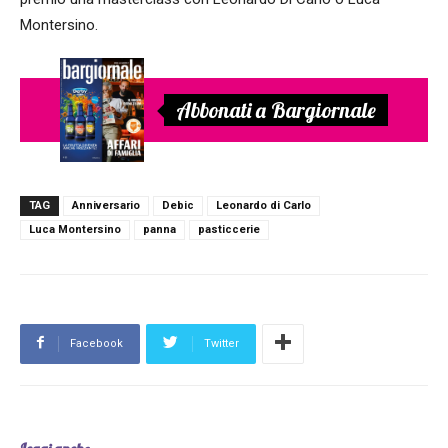
Montersino.
Abbonati a Bargiornale
TAG
Anniversario
Debic
Leonardo di Carlo
Luca Montersino
panna
pasticcerie
Facebook
Twitter