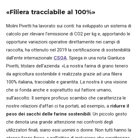
«Filiera tracciabile al 100%»
Molini Pivetti ha lavorato sui conti: ha sviluppato un sistema di
calcolo per rilevare l’emissione di CO2 per kg e, apportando le
opportune variazioni operative direttamente nei campi di
raccolta, ha ottenuto nel 2019 la certificazione di sostenibilità
dall’ente internazionale
CSQA
. Spiega in una nota Gianluca
Pivetti, titolare dell'azienda: «La nostra farina di grano tenero
da agricoltura sostenibile è realizzata grazie ad una filiera
100% italiana, tracciabile e garantita. La nostra è una visione
che si fonda anche e soprattutto sul fattore umano,
sull’ascolto. Il sempre proficuo scambio che caratterizza le
nostre relazioni d’affari ci ha portati, ad esempio, a
ridurre il
peso dei sacchi delle farine sostenibili
. Un piccolo gesto
che denota una grande attenzione nei confronti degli
utilizzatori finali, siano essi uomini o donne. Non tutti hanno la
stessa forza fisica, e nell’ottica di inclusione che caratterizza